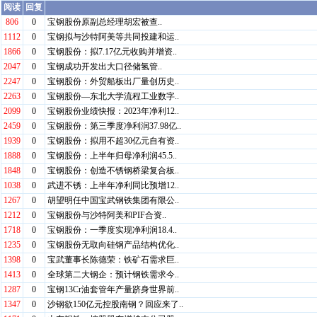
阅读
回复
806
0
宝钢股份原副总经理胡宏被查..
1112
0
宝钢拟与沙特阿美等共同投建和运..
1866
0
宝钢股份：拟7.17亿元收购并增资..
2047
0
宝钢成功开发出大口径储氢管..
2247
0
宝钢股份：外贸船板出厂量创历史..
2263
0
宝钢股份—东北大学流程工业数字..
2099
0
宝钢股份业绩快报：2023年净利12..
2459
0
宝钢股份：第三季度净利润37.98亿..
1939
0
宝钢股份：拟用不超30亿元自有资..
1888
0
宝钢股份：上半年归母净利润45.5..
1848
0
宝钢股份：创造不锈钢桥梁复合板..
1038
0
武进不锈：上半年净利同比预增12..
1267
0
胡望明任中国宝武钢铁集团有限公..
1212
0
宝钢股份与沙特阿美和PIF合资..
1718
0
宝钢股份：一季度实现净利润18.4..
1235
0
宝钢股份无取向硅钢产品结构优化..
1398
0
宝武董事长陈德荣：铁矿石需求巨..
1413
0
全球第二大钢企：预计钢铁需求今..
1287
0
宝钢13Cr油套管年产量跻身世界前..
1347
0
沙钢欲150亿元控股南钢？回应来了..