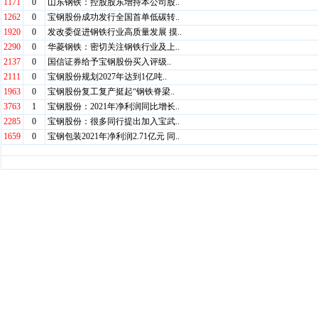
1171
0
山东钢铁：控股股东增持本公司股..
1262
0
宝钢股份成功发行全国首单低碳转..
1920
0
发改委促进钢铁行业高质量发展 摸..
2290
0
华菱钢铁：密切关注钢铁行业及上..
2137
0
国信证券给予宝钢股份买入评级..
2111
0
宝钢股份规划2027年达到1亿吨..
1963
0
宝钢股份复工复产挺起“钢铁脊梁..
3763
1
宝钢股份：2021年净利润同比增长..
2285
0
宝钢股份：很多同行提出加入宝武..
1659
0
宝钢包装2021年净利润2.71亿元 同..