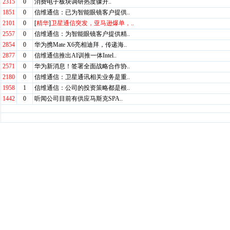
2315
0
消费电子板块调研热度骤升..
1851
0
信维通信：已为智能眼镜客户提供..
2101
0
[
精华
]
卫星通信突发，亚马逊爆单，..
2557
0
信维通信：为智能眼镜客户提供精..
2854
0
华为携Mate X6亮相迪拜，传递海..
2877
0
信维通信推出AI训推一体Intel..
2571
0
华为新消息！签署全面战略合作协..
2180
0
信维通信：卫星通讯相关业务是重..
1958
1
信维通信：公司的投资策略都是根..
1442
0
听闻公司目前有供应马斯克SPA..