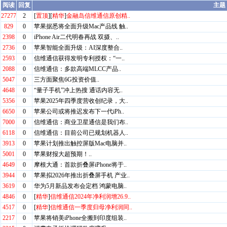
阅读
回复
主题
27277
2
[
置顶
][
精华
]
金融岛信维通信原创精..
829
0
苹果据悉将全面升级Mac产品线 触..
2398
0
iPhone Air二代明春再战 双摄、..
2736
0
苹果智能全面升级：AI深度整合..
2593
0
信维通信获得发明专利授权：“一..
2088
0
信维通信：多款高端MLCC产品..
5047
0
三方面聚焦6G投资价值..
4648
0
“量子手机”冲上热搜 通话内容无..
5356
0
苹果2025年四季度营收创纪录，大..
6650
0
苹果公司或将推迟发布下一代iPh..
7000
0
信维通信：商业卫星通信是我们布..
6118
0
信维通信：目前公司已规划机器人..
3913
0
苹果计划推出触控屏版Mac电脑并..
5001
0
苹果财报大超预期！..
4649
0
摩根大通：首款折叠屏iPhone将于..
3944
0
苹果拟2026年推出折叠屏手机 产业..
3619
0
华为5月新品发布会定档 鸿蒙电脑..
4846
0
[
精华
]
信维通信2024年净利润增26.9..
4517
0
[
精华
]
信维通信一季度归母净利润同..
2217
0
苹果将销美iPhone全搬到印度组装..