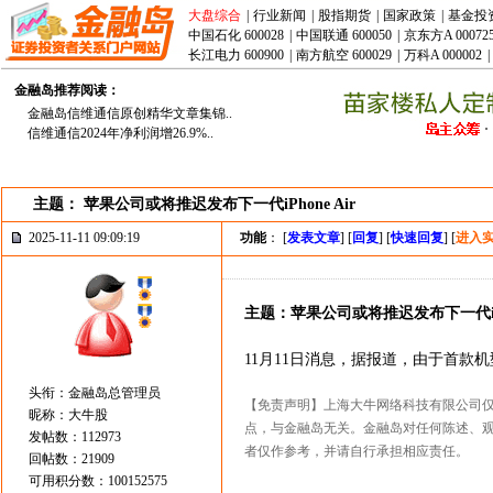
大盘综合
|
行业新闻
|
股指期货
|
国家政策
|
基金投
中国石化 600028
|
中国联通 600050
|
京东方A 00072
长江电力 600900
|
南方航空 600029
|
万科A 000002
|
金融岛推荐阅读：
金融岛信维通信原创精华文章集锦..
信维通信2024年净利润增26.9%..
主题： 苹果公司或将推迟发布下一代iPhone Air
2025-11-11 09:09:19
功能
： [
发表文章
] [
回复
] [
快速回复
] [
进入
主题：苹果公司或将推迟发布下一代iPho
11月11日消息，据报道，由于首款机
头衔：金融岛总管理员
【免责声明】上海大牛网络科技有限公司
昵称：大牛股
点，与金融岛无关。金融岛对任何陈述、
发帖数：112973
者仅作参考，并请自行承担相应责任。
回帖数：21909
可用积分数：100152575