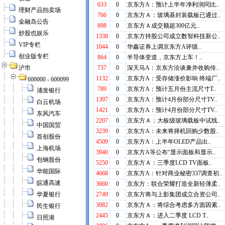
理财产品拍卖场
金融岛公告
炒股也娱乐
VIP专栏
创业版专栏
沪市
600000 - 600099
浦发银行
白云机场
东风汽车
中国国贸
首创股份
上海机场
包钢股份
华能国际
皖通高速
华夏银行
民生银行
日照港