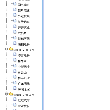
国电南自
赣粤高速
外运发展
航天信息
开开实业
武昌鱼
恒瑞医药
南钢股份
600300 - 600399
华泰股份
振华重工
中新药业
白云山
恒丰纸业
广东明珠
海澜之家
600400 - 600499
江淮汽车
宝钛股份