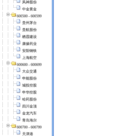
风神股份
中金黄金
600500 - 600599
贵州茅台
贵航股份
栖霞建设
康缘药业
安阳钢铁
上海航空
600600 - 600699
大众交通
申能股份
城投控股
申华控股
哈药股份
四川金顶
金龙汽车
青岛海尔
600700 - 600799
天津港