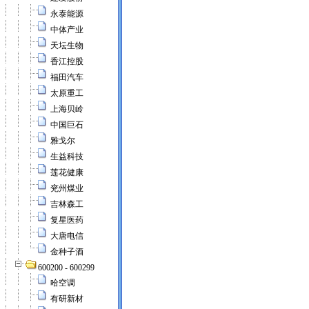
永泰能源
中体产业
天坛生物
香江控股
福田汽车
太原重工
上海贝岭
中国巨石
雅戈尔
生益科技
莲花健康
兖州煤业
吉林森工
复星医药
大唐电信
金种子酒
600200 - 600299
哈空调
有研新材