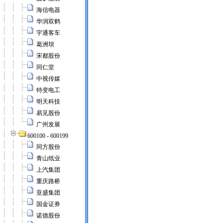
海信电器
华润双鹤
宇通客车
葛洲坝
宋都股份
同仁堂
中视传媒
特变电工
明天科技
易见股份
广州发展
600100 - 600199
同方股份
青山纸业
上汽集团
重庆路桥
亚盛集团
国金证券
诺德股份