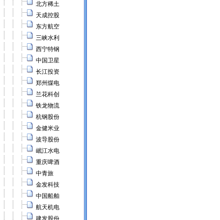
北方稀土
天成控股
东方航空
三峡水利
西宁特钢
中国卫星
长江投资
郑州煤电
兰花科创
铁龙物流
杭钢股份
金健米业
波导股份
岷江水电
重庆啤酒
中青旅
金发科技
中国船舶
航天机电
建发股份