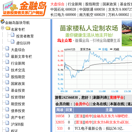
大盘综合
|
行业新闻
|
股指期货
|
国家政策
|
基金投
中国石化 600028
|
中国联通 600050
|
京东方A 00072
长江电力 600900
|
南方航空 600029
|
万科A 000002
|
金融岛版块导航
名家专栏
投资者教育
虚位以待
大盘综合
最新文章专栏
行业新闻
技术交流
股指期货
国家政策
基金投资
投资理财
游客242566838，您好！
[
刷新列表
][
竟猜平台
]
期货投资
会员功能：
[
会员中心
] [
全岛在线
] [
本版在线
] [
道
债券投资
房产专栏
沪深B股
权证