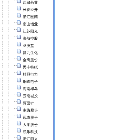
西藏药业
长春经开
浙江医药
南山铝业
江苏阳光
海航控股
圣济堂
昌九生化
金鹰股份
民丰特纸
桂冠电力
铜峰电子
海南椰岛
云南城投
两面针
南纺股份
冠农股份
大湖股份
凯乐科技
浙江阳光