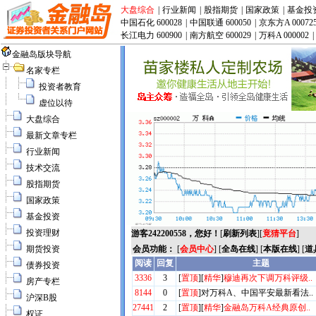
大盘综合
|
行业新闻
|
股指期货
|
国家政策
|
基金投
中国石化 600028
|
中国联通 600050
|
京东方A 00072
长江电力 600900
|
南方航空 600029
|
万科A 000002
|
金融岛版块导航
名家专栏
投资者教育
虚位以待
大盘综合
最新文章专栏
行业新闻
技术交流
股指期货
国家政策
基金投资
投资理财
游客242200558，您好！
[
刷新列表
][
竟猜平台
]
期货投资
会员功能：
[
会员中心
] [
全岛在线
] [
本版在线
] [
道
债券投资
房产专栏
沪深B股
权证