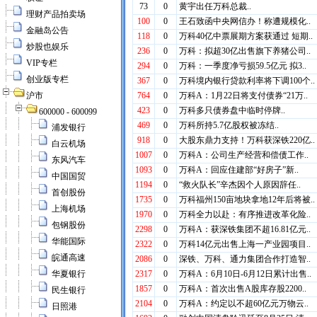
理财产品拍卖场
金融岛公告
炒股也娱乐
VIP专栏
创业版专栏
沪市
600000 - 600099
浦发银行
白云机场
东风汽车
中国国贸
首创股份
上海机场
包钢股份
华能国际
皖通高速
华夏银行
民生银行
日照港