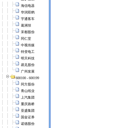
海信电器
华润双鹤
宇通客车
葛洲坝
宋都股份
同仁堂
中视传媒
特变电工
明天科技
易见股份
广州发展
600100 - 600199
同方股份
青山纸业
上汽集团
重庆路桥
亚盛集团
国金证券
诺德股份