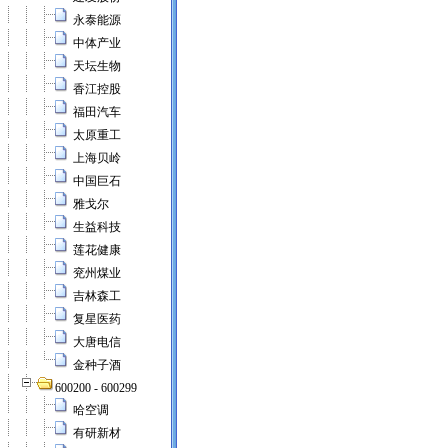
永泰能源
中体产业
天坛生物
香江控股
福田汽车
太原重工
上海贝岭
中国巨石
雅戈尔
生益科技
莲花健康
兖州煤业
吉林森工
复星医药
大唐电信
金种子酒
600200 - 600299
哈空调
有研新材