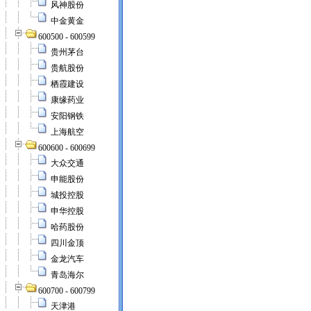
风神股份
中金黄金
600500 - 600599
贵州茅台
贵航股份
栖霞建设
康缘药业
安阳钢铁
上海航空
600600 - 600699
大众交通
申能股份
城投控股
申华控股
哈药股份
四川金顶
金龙汽车
青岛海尔
600700 - 600799
天津港