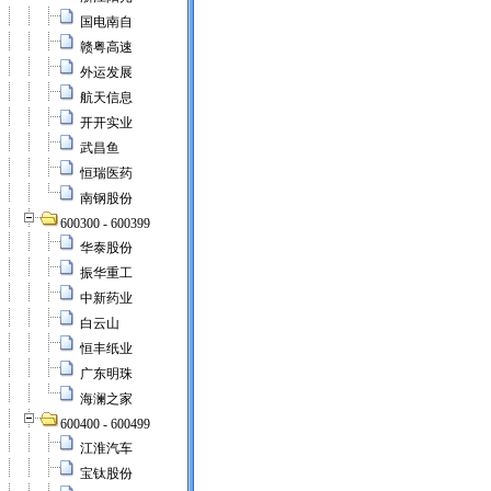
国电南自
赣粤高速
外运发展
航天信息
开开实业
武昌鱼
恒瑞医药
南钢股份
600300 - 600399
华泰股份
振华重工
中新药业
白云山
恒丰纸业
广东明珠
海澜之家
600400 - 600499
江淮汽车
宝钛股份