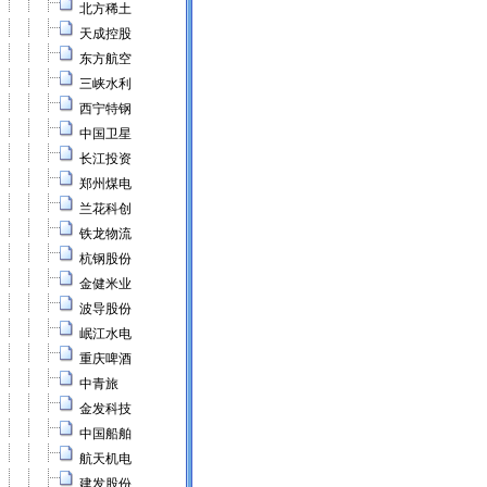
北方稀土
天成控股
东方航空
三峡水利
西宁特钢
中国卫星
长江投资
郑州煤电
兰花科创
铁龙物流
杭钢股份
金健米业
波导股份
岷江水电
重庆啤酒
中青旅
金发科技
中国船舶
航天机电
建发股份