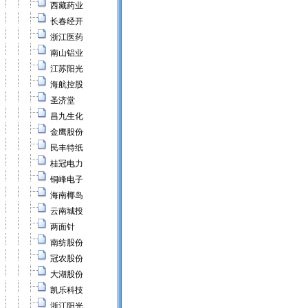
西藏药业
长春经开
浙江医药
南山铝业
江苏阳光
海航控股
圣济堂
昌九生化
金鹰股份
民丰特纸
桂冠电力
铜峰电子
海南椰岛
云南城投
两面针
南纺股份
冠农股份
大湖股份
凯乐科技
浙江阳光