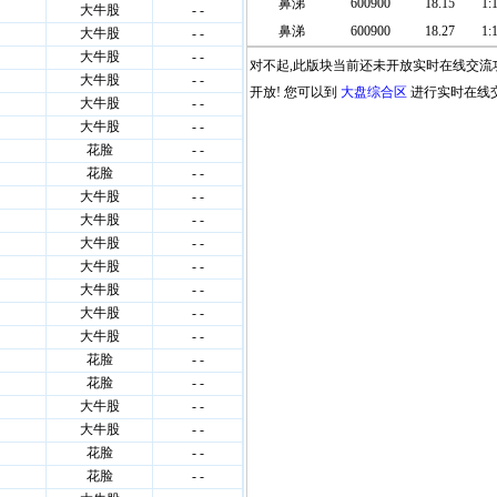
鼻涕
600900
18.15
1:1
鼻涕
600900
18.27
1:1
对不起,此版块当前还未开放实时在线交流
开放! 您可以到
大盘综合区
进行实时在线交