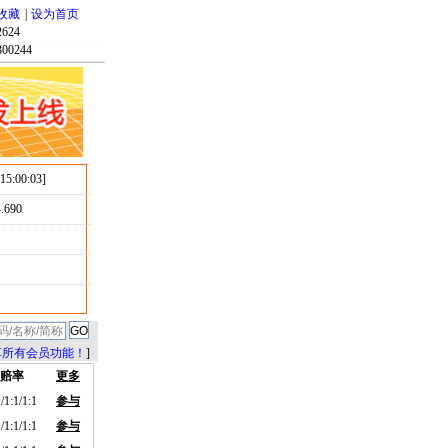
收藏
|
设为首页
624
00244
 15:00:03]
.690
享所有会员功能！
]
赔率
更多
/1:1/1:1
参与
/1:1/1:1
参与