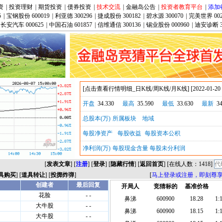
资
|
投资理财
|
期货投资
|
债券投资
|
技术交流
|
金融岛公告
|
投资者教育平台
|
添加
5
|
宝钢股份 600019
|
利亚德 300296
|
捷成股份 300182
|
碧水源 300070
|
完美世界 002
长安汽车 000625
|
中国石油 601857
|
信维通信 300136
|
锡业股份 000960
|
迪安诊断 3
[
点击查看行情明细_日K线/周K线/月K线
] [2022-01-20
开盘
34.330
最高
35.590
最低
33.630
最新
34
总股本(万)
所属板块
地域
每股净资产
每股收益
每股资本公积
净利润(万)
每股现金含量
每股未分利润
[
发表文章
] [
注册
] [
登录
] [
隐藏行情
] [
返回首页
] [在线人数：1418]
具购买
] [
道具转让
] [
投掷炸弹
]
[
马上登录或注册，即刻尊
开局人
竞猜标的
基准价格
鼻涕
600900
18.28
1:1
鼻涕
600900
18.15
1:1