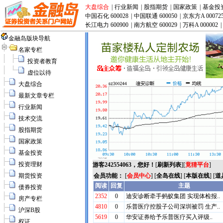
大盘综合
|
行业新闻
|
股指期货
|
国家政策
|
基金投
中国石化 600028
|
中国联通 600050
|
京东方A 00072
长江电力 600900
|
南方航空 600029
|
万科A 000002
|
金融岛版块导航
名家专栏
投资者教育
虚位以待
大盘综合
最新文章专栏
行业新闻
技术交流
股指期货
国家政策
基金投资
投资理财
游客242554063，您好！
[
刷新列表
][
竟猜平台
]
期货投资
会员功能：
[
会员中心
] [
全岛在线
] [
本版在线
] [
道
债券投资
房产专栏
沪深B股
权证