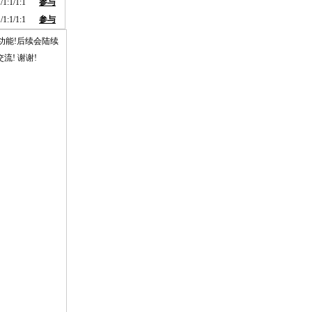
/1:1/1:1
参与
/1:1/1:1
参与
功能!后续会陆续
流! 谢谢!