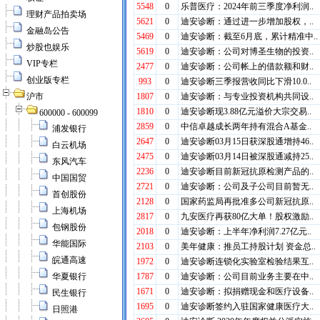
理财产品拍卖场
金融岛公告
炒股也娱乐
VIP专栏
创业版专栏
沪市
600000 - 600099
浦发银行
白云机场
东风汽车
中国国贸
首创股份
上海机场
包钢股份
华能国际
皖通高速
华夏银行
民生银行
日照港