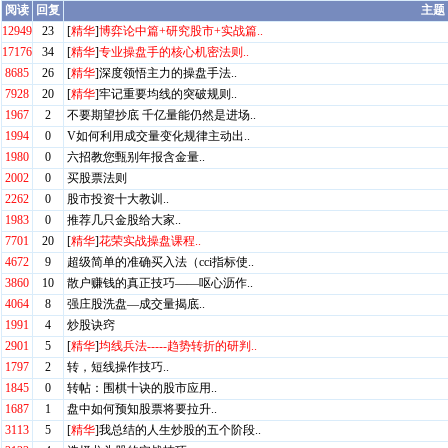
阅读
回复
主题
12949
23
[
精华
]
博弈论中篇+研究股市+实战篇..
17176
34
[
精华
]
专业操盘手的核心机密法则..
8685
26
[
精华
]
深度领悟主力的操盘手法..
7928
20
[
精华
]
牢记重要均线的突破规则..
1967
2
不要期望抄底 千亿量能仍然是进场..
1994
0
V如何利用成交量变化规律主动出..
1980
0
六招教您甄别年报含金量..
2002
0
买股票法则
2262
0
股市投资十大教训..
1983
0
推荐几只金股给大家..
7701
20
[
精华
]
花荣实战操盘课程..
4672
9
超级简单的准确买入法（cci指标使..
3860
10
散户赚钱的真正技巧——呕心沥作..
4064
8
强庄股洗盘—成交量揭底..
1991
4
炒股诀窍
2901
5
[
精华
]
均线兵法-----趋势转折的研判..
1797
2
转，短线操作技巧..
1845
0
转帖：围棋十诀的股市应用..
1687
1
盘中如何预知股票将要拉升..
3113
5
[
精华
]
我总结的人生炒股的五个阶段..