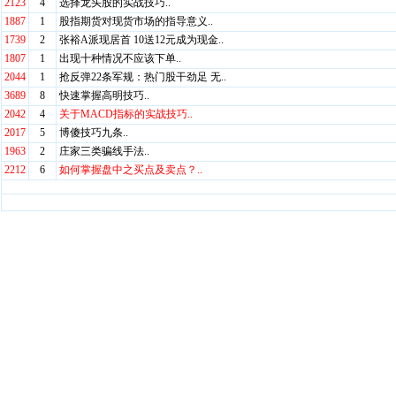
2123
4
选择龙头股的实战技巧..
1887
1
股指期货对现货市场的指导意义..
1739
2
张裕A派现居首 10送12元成为现金..
1807
1
出现十种情况不应该下单..
2044
1
抢反弹22条军规：热门股干劲足 无..
3689
8
快速掌握高明技巧..
2042
4
关于MACD指标的实战技巧..
2017
5
博傻技巧九条..
1963
2
庄家三类骗线手法..
2212
6
如何掌握盘中之买点及卖点？..