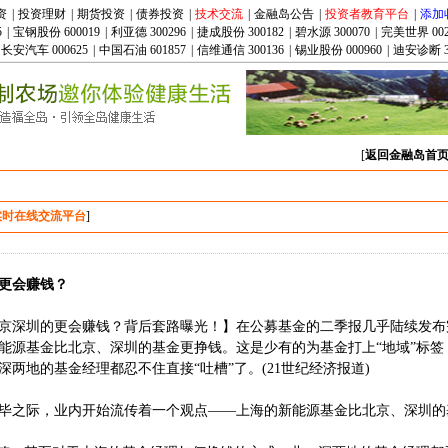
资
|
投资理财
|
期货投资
|
债券投资
|
技术交流
|
金融岛公告
|
投资者教育平台
|
添加
5
|
宝钢股份 600019
|
利亚德 300296
|
捷成股份 300182
|
碧水源 300070
|
完美世界 002
长安汽车 000625
|
中国石油 601857
|
信维通信 300136
|
锡业股份 000960
|
迪安诊断 3
[
返回金融岛首
实时在线交流平台
]
更会赚钱？
京深圳的更会赚钱？背后套路曝光！】在公募基金的二季报几乎陆续发布
能源基金比北京、深圳的基金更挣钱。这是少有的为基金打上“地域”标签
两地的基金经理都忍不住直接“吐槽”了。(21世纪经济报道)
毕之际，业内开始流传着一个观点——上海的新能源基金比北京、深圳的