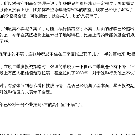
，所以对保守的基金经理来说，某些股票的价格涨到一定程度，可能需要
股价又接着上涨。比如你希望今年能有50%的收益，现在已经涨了40%了
现在的价格挺合理、可以接受，就会买入，股价又变高了。
到底卖不卖呢？卖了，可能后续行情踏空；不卖，后面的涨幅已经超出
的是，今年在某些板块上显示出了地域特征，比如上海的新能源基金们愿
了些。
守派的不满，连张坤都忍不住在二季度报里花了几乎一半的篇幅来“吐槽
在说二季度投资策略时，张坤简单说了一下自己二季度仓位有下降、行
场上有些人把估值预期拉满，甚至拉到了2030年，对于这种行为他是不认
，有媒体问到怎么看科技股行情、是否已经脱离了基本面。星石投资副
并对这种估值方式表示了否定。
已经对部分企业拉到5年的高估值“不满”了。