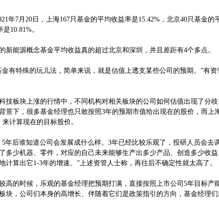
21年7月20日，上海167只基金的平均收益率是15.42%，北京40只基金
是10.81%。
新能源概念基金平均收益真的超过北京和深圳，并且差距有4个多点。
金有特殊的玩儿法，简单来说，就是估值上透支某些公司的预期。”有资
技板块上涨的行情中，不同机构对相关板块的公司如何估值出现了分歧
背景下，很多基金经理也只敢按照3年的预期市值给出现在的股价，而上
，来计算现在的目标股价。
年后谁知道公司会发展成什么样。3年已经比较乐观了，投研人员会去
了多少机器、零件，对应的自己未来能够生产出多少产品、创造多少收益
地计算出它1-3年的增速。”上述资管人士称，再往后不确定性就太高了。
高的时候，乐观的基金经理把预期打满，直接按照上市公司5年目标产
板块，公司们本身的高增长、伴随着它们是政策指引的方向，基金经理们