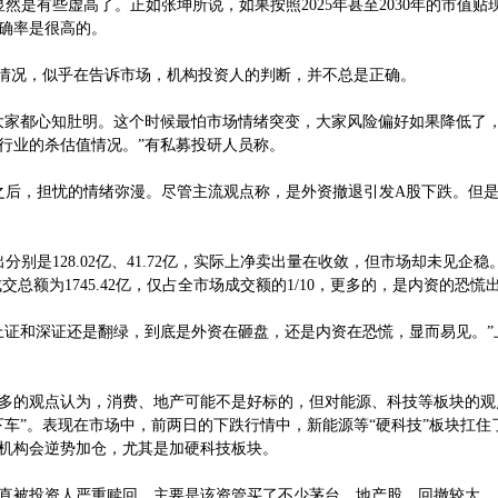
是有些虚高了。正如张坤所说，如果按照2025年甚至2030年的市值贴
确率是很高的。
情况，似乎在告诉市场，机构投资人的判断，并不总是正确。
家都心知肚明。这个时候最怕市场情绪突变，大家风险偏好如果降低了
行业的杀估值情况。”有私募投研人员称。
后，担忧的情绪弥漫。尽管主流观点称，是外资撤退引发A股下跌。但
别是128.02亿、41.72亿，实际上净卖出量在收敛，但市场却未见企稳
交总额为1745.42亿，仅占全市场成交额的1/10，更多的，是内资的恐慌
上证和深证还是翻绿，到底是外资在砸盘，还是内资在恐慌，显而易见。”
的观点认为，消费、地产可能不是好标的，但对能源、科技等板块的观
下车”。表现在市场中，前两日的下跌行情中，新能源等“硬科技”板块扛住
机构会逆势加仓，尤其是加硬科技板块。
被投资人严重赎回，主要是该资管买了不少茅台、地产股，回撤较大。