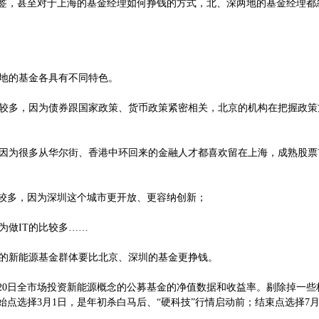
签，甚至对于上海的基金经理如何挣钱的方式，北、深两地的基金经理都
地的基金各具有不同特色。
多，因为债券跟国家政策、货币政策紧密相关，北京的机构在把握政策
为很多从华尔街、香港中环回来的金融人才都喜欢留在上海，成熟股票
较多，因为深圳这个城市更开放、更容纳创新；
做IT的比较多……
新能源基金群体要比北京、深圳的基金更挣钱。
20日全市场投资新能源概念的公募基金的净值数据和收益率。剔除掉一些
起始点选择3月1日，是年初杀白马后、“硬科技”行情启动前；结束点选择7月