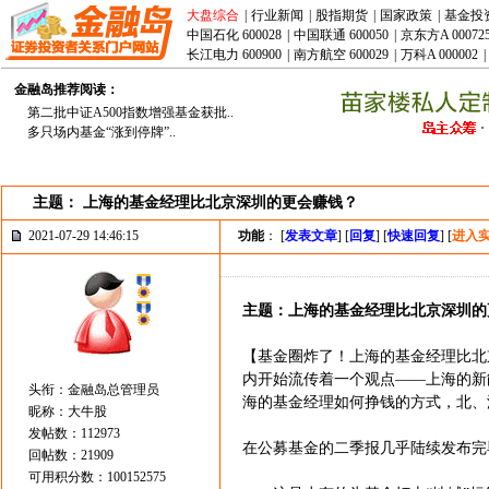
大盘综合
|
行业新闻
|
股指期货
|
国家政策
|
基金投
中国石化 600028
|
中国联通 600050
|
京东方A 00072
长江电力 600900
|
南方航空 600029
|
万科A 000002
|
金融岛推荐阅读：
第二批中证A500指数增强基金获批..
多只场内基金“涨到停牌”..
主题： 上海的基金经理比北京深圳的更会赚钱？
2021-07-29 14:46:15
功能
： [
发表文章
] [
回复
] [
快速回复
] [
进入
主题：上海的基金经理比北京深圳的
【基金圈炸了！上海的基金经理比北
内开始流传着一个观点——上海的新
头衔：金融岛总管理员
海的基金经理如何挣钱的方式，北、深
昵称：大牛股
发帖数：112973
在公募基金的二季报几乎陆续发布完
回帖数：21909
可用积分数：100152575