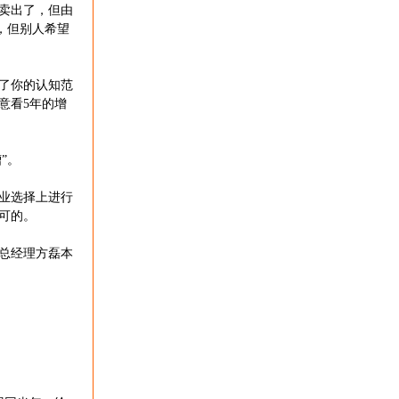
卖出了，但由
，但别人希望
了你的认知范
意看5年的增
”。
业选择上进行
可的。
总经理方磊本