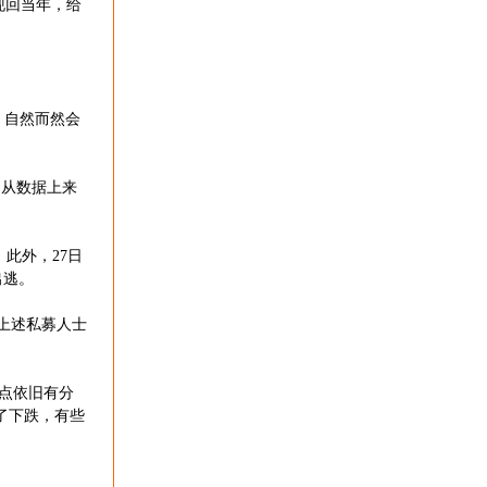
现回当年，给
，自然而然会
是从数据上来
。此外，27日
出逃。
上述私募人士
点依旧有分
了下跌，有些