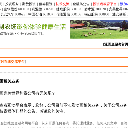
资
|
投资理财
|
期货投资
|
债券投资
|
技术交流
|
金融岛公告
|
投资者教育平台
|
添加
5
|
宝钢股份 600019
|
利亚德 300296
|
捷成股份 300182
|
碧水源 300070
|
完美世界 002
长安汽车 000625
|
中国石油 601857
|
信维通信 300136
|
锡业股份 000960
|
迪安诊断 3
[
返回金融岛首
实时在线交流平台
]
画相关业务
画完美世界和贵公司有无关系？
日在投资者互动平台表示，您好，公司目前不涉及动画相关业务，关于公司业
披露媒体刊登的公告。感谢您的关注。
仅合法经营金融岛网络平台，从未开展任何咨询、委托理财业务。任何人的文章、言论