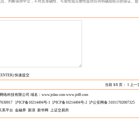
观点、判断保持中立，不对其准确性、可靠性或完整性提供任何明确或暗示的保证。股
(ENTER) 快速提交
当前
1/1
页： 1 上一
技有限公司 域名：www.jrdao.com www.jrd8.com
630917
沪ICP备10214494号-1
沪ICP备10214494号-2
沪公安网备:31011702007325
关系平台
金融界
新浪
新华网
上证交易所