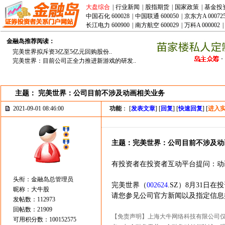
大盘综合
|
行业新闻
|
股指期货
|
国家政策
|
基金投
中国石化 600028
|
中国联通 600050
|
京东方A 00072
长江电力 600900
|
南方航空 600029
|
万科A 000002
|
金融岛推荐阅读：
完美世界拟斥资3亿至5亿元回购股份..
完美世界：目前公司正全力推进新游戏的研发..
主题： 完美世界：公司目前不涉及动画相关业务
2021-09-01 08:46:00
功能
： [
发表文章
] [
回复
] [
快速回复
] [
进入
主题：完美世界：公司目前不涉及动
有投资者在投资者互动平台提问：动
头衔：金融岛总管理员
完美世界（
002624
.SZ）8月31
昵称：大牛股
请您参见公司官方新闻以及指定信息
发帖数：112973
回帖数：21909
【免责声明】上海大牛网络科技有限公司
可用积分数：100152575