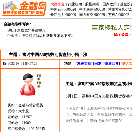
大盘综合
|
行业新闻
|
股指期货
|
国家政策
|
基金投
中国石化 600028
|
中国联通 600050
|
京东方A 00072
长江电力 600900
|
南方航空 600029
|
万科A 000002
|
金融岛推荐阅读：
50ETF期权诡异暴跌99%..
中金所：股指期货新品种获批复消息不实..
主题： 富时中国A50指数期货盘初小幅上涨
2022-03-01 09:57:27
功能
： [
发表文章
] [
回复
] [
快速回复
] [
进入
主题：富时中国A50指数期货盘初小
3月1日，富时中国A50指数期货盘初小
头衔：金融岛总管理员
【免责声明】上海大牛网络科技有限公司
昵称：大牛股
点，与金融岛无关。金融岛对任何陈述、
发帖数：112973
者仅作参考，并请自行承担相应责任。
回帖数：21909
可用积分数：100152645