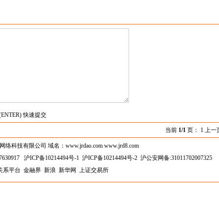
(ENTER) 快速提交
当前
1/1
页： 1 上一
技有限公司 域名：www.jrdao.com www.jrd8.com
630917
沪ICP备10214494号-1
沪ICP备10214494号-2
沪公安网备:31011702007325
关系平台
金融界
新浪
新华网
上证交易所