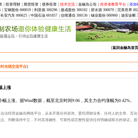
资
|
投资理财
|
期货投资
|
债券投资
|
技术交流
|
金融岛公告
|
投资者教育平台
|
添加
5
|
宝钢股份 600019
|
利亚德 300296
|
捷成股份 300182
|
碧水源 300070
|
完美世界 002
长安汽车 000625
|
中国石油 601857
|
信维通信 300136
|
锡业股份 000960
|
迪安诊断 3
[
返回金融岛首
实时在线交流平台
]
幅上涨
幅上涨。据Wind数据，截至北京时间9:06，其主力合约涨幅为0.42%。
仅合法经营金融岛网络平台，从未开展任何咨询、委托理财业务。任何人的文章、言论
观点、判断保持中立，不对其准确性、可靠性或完整性提供任何明确或暗示的保证。股