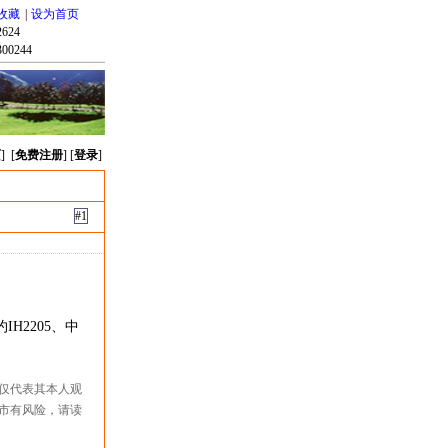
收藏
|
设为首页
624
00244
页
] [
免费注册
] [
登录
]
#1
IH2205、中
仅代表其本人观
市有风险，请读