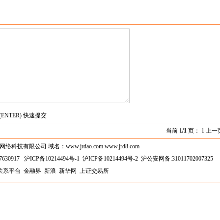
(ENTER) 快速提交
当前
1/1
页： 1 上一
技有限公司 域名：www.jrdao.com www.jrd8.com
630917
沪ICP备10214494号-1
沪ICP备10214494号-2
沪公安网备:31011702007325
关系平台
金融界
新浪
新华网
上证交易所