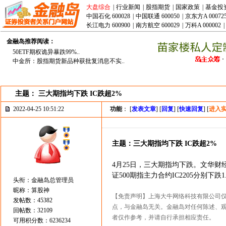
大盘综合
|
行业新闻
|
股指期货
|
国家政策
|
基金投
中国石化 600028
|
中国联通 600050
|
京东方A 00072
长江电力 600900
|
南方航空 600029
|
万科A 000002
|
金融岛推荐阅读：
50ETF期权诡异暴跌99%..
中金所：股指期货新品种获批复消息不实..
主题： 三大期指均下跌 IC跌超2%
2022-04-25 10:51:22
功能
： [
发表文章
] [
回复
] [
快速回复
] [
进入
主题：三大期指均下跌 IC跌超2%
4月25日，三大期指均下跌。文华财经数
证500期指主力合约IC2205分别下跌1.9
头衔：金融岛总管理员
昵称：算股神
【免责声明】上海大牛网络科技有限公司
发帖数：45382
点，与金融岛无关。金融岛对任何陈述、
回帖数：32109
者仅作参考，并请自行承担相应责任。
可用积分数：6236234