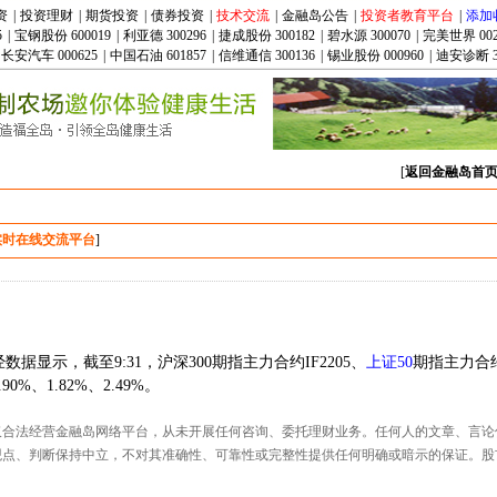
资
|
投资理财
|
期货投资
|
债券投资
|
技术交流
|
金融岛公告
|
投资者教育平台
|
添加
5
|
宝钢股份 600019
|
利亚德 300296
|
捷成股份 300182
|
碧水源 300070
|
完美世界 002
长安汽车 000625
|
中国石油 601857
|
信维通信 300136
|
锡业股份 000960
|
迪安诊断 3
[
返回金融岛首
实时在线交流平台
]
据显示，截至9:31，沪深300期指主力合约IF2205、
上证50
期指主力合约
0%、1.82%、2.49%。
仅合法经营金融岛网络平台，从未开展任何咨询、委托理财业务。任何人的文章、言论
观点、判断保持中立，不对其准确性、可靠性或完整性提供任何明确或暗示的保证。股