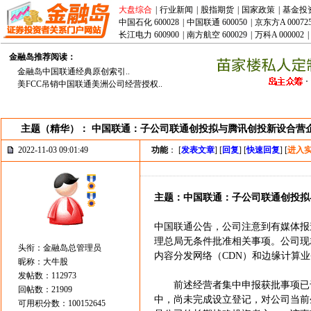
大盘综合
|
行业新闻
|
股指期货
|
国家政策
|
基金投
中国石化 600028
|
中国联通 600050
|
京东方A 00072
长江电力 600900
|
南方航空 600029
|
万科A 000002
|
金融岛推荐阅读：
金融岛中国联通经典原创索引..
美FCC吊销中国联通美洲公司经营授权..
主题（精华）： 中国联通：子公司联通创投拟与腾讯创投新设合营
2022-11-03 09:01:49
功能
： [
发表文章
] [
回复
] [
快速回复
] [
进入
主题：中国联通：子公司联通创投拟
中国联通公告，公司注意到有媒体报
理总局无条件批准相关事项。公司现
头衔：金融岛总管理员
内容分发网络（CDN）和边缘计算业
昵称：大牛股
发帖数：112973
前述经营者集中申报获批事项已于2
回帖数：21909
中，尚未完成设立登记，对公司当前
可用积分数：100152645