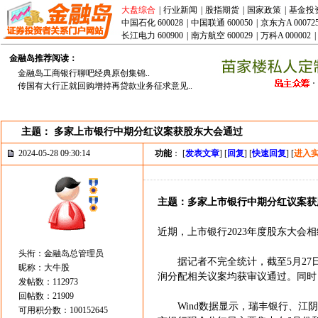
大盘综合
|
行业新闻
|
股指期货
|
国家政策
|
基金投
中国石化 600028
|
中国联通 600050
|
京东方A 00072
长江电力 600900
|
南方航空 600029
|
万科A 000002
|
金融岛推荐阅读：
金融岛工商银行聊吧经典原创集锦..
传国有大行正就回购增持再贷款业务征求意见..
主题： 多家上市银行中期分红议案获股东大会通过
2024-05-28 09:30:14
功能
： [
发表文章
] [
回复
] [
快速回复
] [
进入
主题：多家上市银行中期分红议案获
近期，上市银行2023年度股东大
头衔：金融岛总管理员
据记者不完全统计，截至5月27日，
昵称：大牛股
润分配相关议案均获审议通过。同时
发帖数：112973
回帖数：21909
Wind数据显示，瑞丰银行、江阴银
可用积分数：100152645