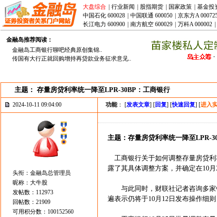
大盘综合
|
行业新闻
|
股指期货
|
国家政策
|
基金投
中国石化 600028
|
中国联通 600050
|
京东方A 00072
长江电力 600900
|
南方航空 600029
|
万科A 000002
|
金融岛推荐阅读：
金融岛工商银行聊吧经典原创集锦..
传国有大行正就回购增持再贷款业务征求意见..
主题： 存量房贷利率统一降至LPR-30BP：工商银行
2024-10-11 09:04:00
功能
： [
发表文章
] [
回复
] [
快速回复
] [
进入
主题：存量房贷利率统一降至LPR-3
工商银行关于如何调整存量房贷利率
露了其具体调整方案，并确定在10月
头衔：金融岛总管理员
昵称：大牛股
与此同时，财联社记者咨询多家银
发帖数：112973
遍表示仍将于10月12日发布操作细则
回帖数：21909
可用积分数：100152560