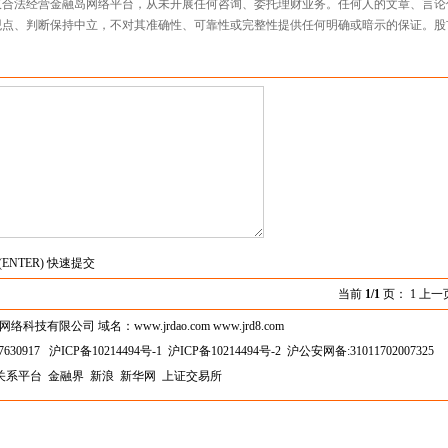
仅合法经营金融岛网络平台，从未开展任何咨询、委托理财业务。任何人的文章、言论
观点、判断保持中立，不对其准确性、可靠性或完整性提供任何明确或暗示的保证。股
(ENTER) 快速提交
当前
1/1
页： 1 上一
技有限公司 域名：www.jrdao.com www.jrd8.com
630917
沪ICP备10214494号-1
沪ICP备10214494号-2
沪公安网备:31011702007325
关系平台
金融界
新浪
新华网
上证交易所