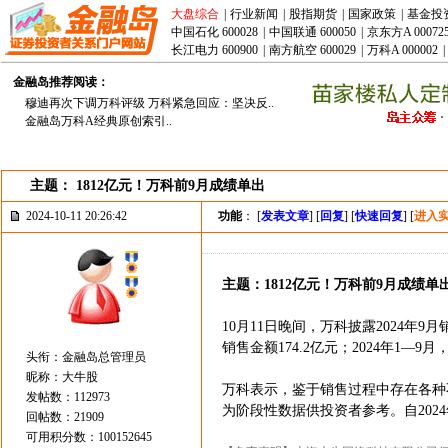
大盘综合
|
行业新闻
|
股指期货
|
国家政策
|
基金投
中国石化 600028
|
中国联通 600050
|
京东方A 00072
长江电力 600900
|
南方航空 600029
|
万科A 000002
|
金融岛推荐阅读：
穆迪再次下调万科评级 万科紧急回应：坚决反..
金融岛万科A经典原创索引..
主题： 1812亿元！万科前9月成绩单出
2024-10-11 20:26:42
功能
： [
发表文章
] [
回复
] [
快速回复
] [
进入
主题：1812亿元！万科前9月成绩单
10月11日晚间，万科披露2024年
销售金额174.2亿元；2024年1—9
头衔：金融岛总管理员
昵称：大牛股
万科表示，鉴于销售过程中存在各种
发帖数：112973
为阶段性数据供投资者参考。自202
回帖数：21909
可用积分数：100152645