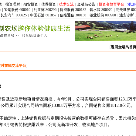
资
|
投资理财
|
期货投资
|
债券投资
|
技术交流
|
金融岛公告
|
投资者教育平台
|
添加
5
|
宝钢股份 600019
|
利亚德 300296
|
捷成股份 300182
|
碧水源 300070
|
完美世界 002
长安汽车 000625
|
中国石油 601857
|
信维通信 300136
|
锡业股份 000960
|
迪安诊断 3
[
返回金融岛首
实时在线交流平台
]
出
9月销售及近期新增项目情况简报，今年9月，公司实现合同销售面积123.1万
月，公司累计实现合同销售面积1330.8万平方米，合同销售金额1812.0亿元。
不确定性，上述销售数据与定期报告披露的数据可能存在差异，因此相关
4年8月销售简报披露以来，公司无新增开发、物流地产项目。