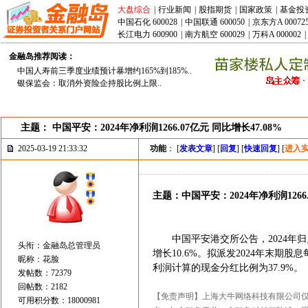
大盘综合
|
行业新闻
|
股指期货
|
国家政策
|
基金投
中国石化 600028
|
中国联通 600050
|
京东方A 00072
长江电力 600900
|
南方航空 600029
|
万科A 000002
|
金融岛推荐阅读：
中国人寿前三季度业绩预计暴增约165%到185%..
银保监会：取消外资险企持股比例上限..
主题： 中国平安：2024年净利润1266.07亿元 同比增长47.08%
2025-03-19 21:33:32
功能
： [
发表文章
] [
回复
] [
快速回复
] [
进入
主题：中国平安：2024年净利润1266.
中国平安港交所公告，2024年归属于母
头衔：金融岛总管理员
增长10.6%。拟派发2024年末期
昵称：花脸
利润计算的现金分红比例为37.9%。
发帖数：72379
回帖数：2182
【免责声明】上海大牛网络科技有限公司
可用积分数：18000981