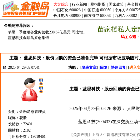
大盘综合
|
行业新闻
|
股指期货
|
国家政策
|
基金投
中国石化 600028
|
中国联通 600050
|
京东方A 00072
长江电力 600900
|
南方航空 600029
|
万科A 000002
|
金融岛推荐阅读：
苹果一季度服务业务营收238.67亿美元 同比增..
蓝思科技金融岛原创集锦..
主题： 蓝思科技：股份回购的资金已准备完毕 可根据市场波动随时
2025-04-29 09:07:41
功能
： [
发表文章
] [
回复
] [
快速回复
] [
进入
主题：蓝思科技：股份回购的资金已
2025年04月29日 08:26 来源： 人民
头衔：金融岛总管理员
昵称：花脸
蓝思科技(300433)在深交所
发帖数：72401
回帖数：2182
【免责声明】上海大牛网络科技有限公司
可用积分数：18019461