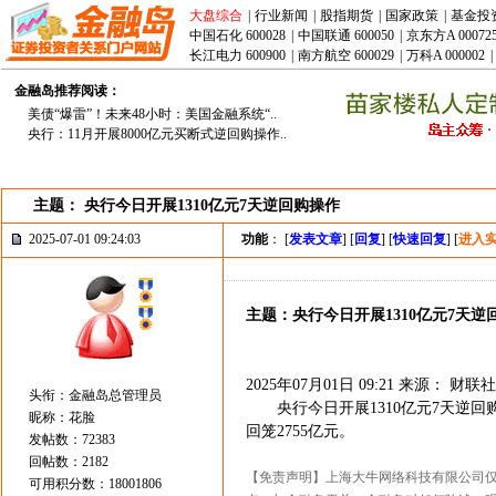
大盘综合
|
行业新闻
|
股指期货
|
国家政策
|
基金投
中国石化 600028
|
中国联通 600050
|
京东方A 00072
长江电力 600900
|
南方航空 600029
|
万科A 000002
|
金融岛推荐阅读：
美债“爆雷”！未来48小时：美国金融系统“..
央行：11月开展8000亿元买断式逆回购操作..
主题： 央行今日开展1310亿元7天逆回购操作
2025-07-01 09:24:03
功能
： [
发表文章
] [
回复
] [
快速回复
] [
进入
主题：央行今日开展1310亿元7天逆
2025年07月01日 09:21 来源： 财联社
头衔：金融岛总管理员
央行今日开展1310亿元7天逆回购
昵称：花脸
回笼2755亿元。
发帖数：72383
回帖数：2182
【免责声明】上海大牛网络科技有限公司
可用积分数：18001806