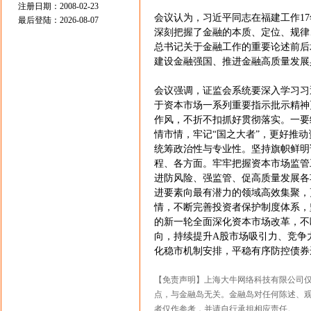
注册日期：2008-02-23
会议认为，习近平同志在福建工作1
最后登陆：2026-08-07
深刻把握了金融的本质、定位、规律
总书记关于金融工作的重要论述前后
建设金融强国、推进金融高质量发展
会议强调，证监会系统要深入学习习
于资本市场一系列重要指示批示精神
作风，不折不扣抓好贯彻落实。一要
情市情，牢记“国之大者”，更好推
统筹政治性与专业性。坚持旗帜鲜明
程、各方面。牢牢把握资本市场监管
进防风险、强监管、促高质量发展各
进要素向最有潜力的领域高效集聚，
情，不断完善投资者保护制度体系，
的新一轮全面深化资本市场改革，不
向，持续提升A股市场吸引力、竞争
化稳市机制安排，平稳有序防控债券
【免责声明】上海大牛网络科技有限公司
点，与金融岛无关。金融岛对任何陈述、
者仅作参考，并请自行承担相应责任。