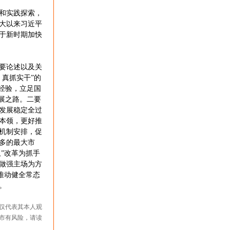
和实践探索，
大以来习近平
于新时期加快
要论述以及关
真抓实干”的
经验，立足国
展之路。二要
发展稳定全过
本领，更好推
机制安排，促
多的最大市
”改革为抓手
做强主场为方
推动健全常态
。
仅代表其本人观
市有风险，请读