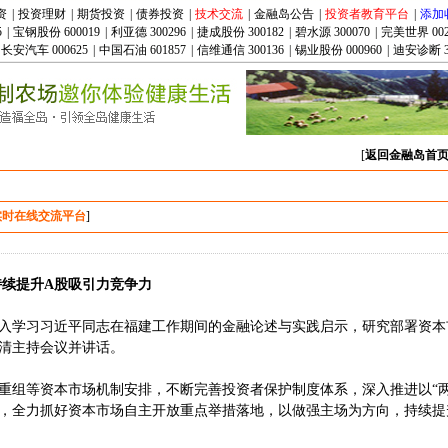
资
|
投资理财
|
期货投资
|
债券投资
|
技术交流
|
金融岛公告
|
投资者教育平台
|
添加
5
|
宝钢股份 600019
|
利亚德 300296
|
捷成股份 300182
|
碧水源 300070
|
完美世界 002
长安汽车 000625
|
中国石油 601857
|
信维通信 300136
|
锡业股份 000960
|
迪安诊断 3
[
返回金融岛首
实时在线交流平台
]
持续提升A股吸引力竞争力
入学习习近平同志在福建工作期间的金融论述与实践启示，研究部署资本
清主持会议并讲话。
重组等资本市场机制安排，不断完善投资者保护制度体系，深入推进以“两
，全力抓好资本市场自主开放重点举措落地，以做强主场为方向，持续提