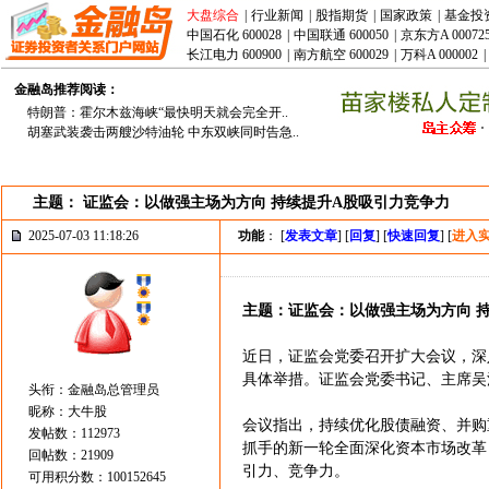
大盘综合
|
行业新闻
|
股指期货
|
国家政策
|
基金投
中国石化 600028
|
中国联通 600050
|
京东方A 00072
长江电力 600900
|
南方航空 600029
|
万科A 000002
|
金融岛推荐阅读：
特朗普：霍尔木兹海峡“最快明天就会完全开..
胡塞武装袭击两艘沙特油轮 中东双峡同时告急..
主题： 证监会：以做强主场为方向 持续提升A股吸引力竞争力
2025-07-03 11:18:26
功能
： [
发表文章
] [
回复
] [
快速回复
] [
进入
主题：证监会：以做强主场为方向 
近日，证监会党委召开扩大会议，深
具体举措。证监会党委书记、主席吴
头衔：金融岛总管理员
昵称：大牛股
会议指出，持续优化股债融资、并购
发帖数：112973
抓手的新一轮全面深化资本市场改革
回帖数：21909
引力、竞争力。
可用积分数：100152645