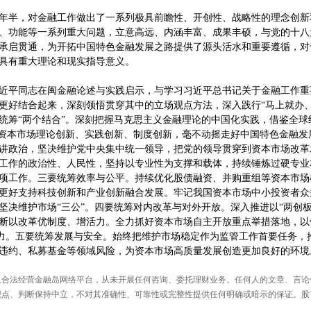
7年半，对金融工作做出了一系列极具前瞻性、开创性、战略性的理念创新
、功能等一系列重大问题，立意高远、内涵丰富、成果丰硕，与党的十八
承启贯通，为开拓中国特色金融发展之路提供了源头活水和重要遵循，对
具有重大理论和现实指导意义。
近平同志在闽金融论述与实践启示，与学习习近平总书记关于金融工作重
更好结合起来，深刻领悟贯穿其中的立场观点方法，深入践行“马上就办、
统筹“两个结合”。深刻把握马克思主义金融理论的中国化实践，借鉴全球
动资本市场理论创新、实践创新、制度创新，毫不动摇走好中国特色金融发
讲政治，坚决维护党中央集中统一领导，把党的领导贯穿到资本市场改革
工作的政治性、人民性，坚持以专业性为支撑和载体，持续锤炼过硬专业
项工作。三要统筹效率与公平。持续优化股债融资、并购重组等资本市场
更好支持科技创新和产业创新融合发展。牢记我国资本市场中小投资者众
坚决维护市场“三公”。四要统筹对内改革与对外开放。深入推进以“两创板
断以改革优制度、增活力。全力抓好资本市场自主开放重点举措落地，以
力。五要统筹发展与安全。始终把维护市场稳定作为监管工作首要任务，
违约、私募基金等领域风险，为资本市场高质量发展创造更加良好的环境
仅合法经营金融岛网络平台，从未开展任何咨询、委托理财业务。任何人的文章、言论
观点、判断保持中立，不对其准确性、可靠性或完整性提供任何明确或暗示的保证。股