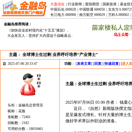
大盘综合
|
行业新闻
|
股指期货
|
国家政策
|
基金投
中国石化 600028
|
中国联通 600050
|
京东方A 00072
长江电力 600900
|
南方航空 600029
|
万科A 000002
|
金融岛推荐阅读：
《加快农业农村现代化“十五五”规划》..
大会发言人：坚持扩大内需这个战略基点..
主题： 全球博士生过剩 业界呼吁培养“产业博士”
2025-07-06 20:33:47
功能
： [
发表文章
] [
回复
] [
快速回复
] [
进入
主题：全球博士生过剩 业界呼吁培养
2025年07月06日 05:00 作者： 钱
头衔：金融岛总管理员
近日，《自然》新闻版块撰文指出
昵称：花脸
是呈爆发式增长。针对大量的博士生
发帖数：72401
做好学术界以外职业的准备。
回帖数：2182
可用积分数：18019461