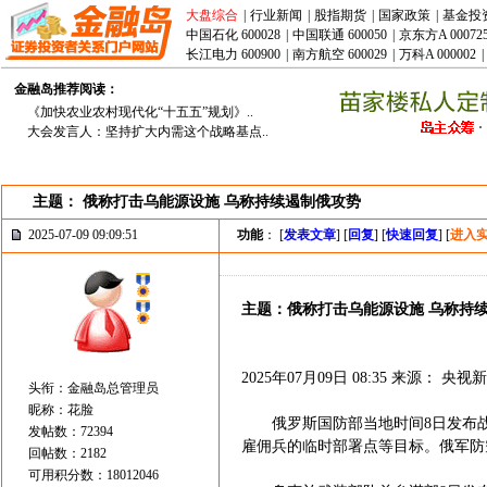
大盘综合
|
行业新闻
|
股指期货
|
国家政策
|
基金投
中国石化 600028
|
中国联通 600050
|
京东方A 00072
长江电力 600900
|
南方航空 600029
|
万科A 000002
|
金融岛推荐阅读：
《加快农业农村现代化“十五五”规划》..
大会发言人：坚持扩大内需这个战略基点..
主题： 俄称打击乌能源设施 乌称持续遏制俄攻势
2025-07-09 09:09:51
功能
： [
发表文章
] [
回复
] [
快速回复
] [
进入
主题：俄称打击乌能源设施 乌称持
2025年07月09日 08:35 来源： 央视
头衔：金融岛总管理员
昵称：花脸
俄罗斯国防部当地时间8日发布战
发帖数：72394
雇佣兵的临时部署点等目标。俄军防空
回帖数：2182
可用积分数：18012046