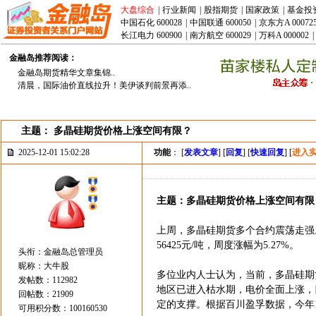
大盘综合
|
行业新闻
|
股指期货
|
国家政策
|
基金投
中国石化 600028
|
中国联通 600050
|
京东方A 00072
长江电力 600900
|
南方航空 600029
|
万科A 000002
|
金融岛推荐阅读：
金融岛期货精华文章集锦..
清晨，国际油价直线拉升！美伊谈判前景再添..
主题： 多晶硅期货价格上涨空间有限？
2025-12-01 15:02:28
功能
： [
发表文章
] [
回复
] [
快速回复
] [
进入
主题：多晶硅期货价格上涨空间有限
上周，多晶硅期货多个合约震荡走强。其
56425元/吨，周度涨幅为5.27%。
头衔：金融岛总管理员
昵称：大牛股
多位业内人士认为，当前，多晶硅期
发帖数：112982
地区已进入枯水期，电价全面上涨，
回帖数：21909
定的支撑。根据百川盈孚数据，今年11
可用积分数：100160530