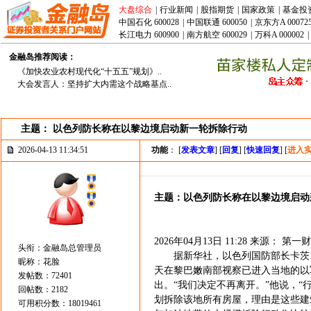
大盘综合
|
行业新闻
|
股指期货
|
国家政策
|
基金投
中国石化 600028
|
中国联通 600050
|
京东方A 00072
长江电力 600900
|
南方航空 600029
|
万科A 000002
|
金融岛推荐阅读：
《加快农业农村现代化“十五五”规划》..
大会发言人：坚持扩大内需这个战略基点..
主题： 以色列防长称在以黎边境启动新一轮拆除行动
2026-04-13 11:34:51
功能
： [
发表文章
] [
回复
] [
快速回复
] [
进入
主题：以色列防长称在以黎边境启动
2026年04月13日 11:28 来源： 第一
头衔：金融岛总管理员
据新华社，以色列国防部长卡茨1
昵称：花脸
天在黎巴嫩南部视察已进入当地的以
发帖数：72401
出。“我们决定不再离开。”他说，“
回帖数：2182
划拆除该地所有房屋，理由是这些建
可用积分数：18019461