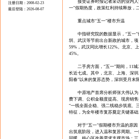
接受证券时报记者采访的业内人士认
注册日期：2008-02-23
一”假期热度，政策红利持续释放，
最后登陆：2026-08-07
重点城市“五一”楼市升温
中指研究院的数据显示，“五一”假期
圳、武汉等节前出台新政的城市，项
59%，武汉同比增长122%。北京
45%。
二手房方面，“五一”期间，11城二手住
长近七成。其中，北京、上海、深圳二
阳春”以来的复苏态势，深圳受月末
中原地产首席分析师张大伟认为，
费下调、公积金额度提高、现房销售
“一线全面企稳、强二线稳步筑底、
特征，为全年楼市复苏奠定关键基础
对于“五一”假期楼市升温的原因
出筑底阶段，进入温和复苏周期。一
回暖，核心区改善需求支撑市场；三