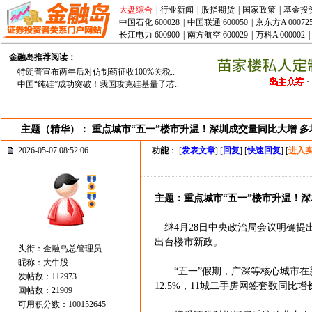
大盘综合
|
行业新闻
|
股指期货
|
国家政策
|
基金投
中国石化 600028
|
中国联通 600050
|
京东方A 00072
长江电力 600900
|
南方航空 600029
|
万科A 000002
|
金融岛推荐阅读：
特朗普宣布两年后对仿制药征收100%关税..
中国“纯硅”成功突破！我国攻克硅基量子芯..
主题（精华）： 重点城市“五一”楼市升温！深圳成交量同比大增 
2026-05-07 08:52:06
功能
： [
发表文章
] [
回复
] [
快速回复
] [
进入
主题：重点城市“五一”楼市升温！深
继4月28日中央政治局会议明确提
出台楼市新政。
头衔：金融岛总管理员
昵称：大牛股
“五一”假期，广深等核心城市在新
发帖数：112973
12.5%，11城二手房网签套数同比
回帖数：21909
可用积分数：100152645