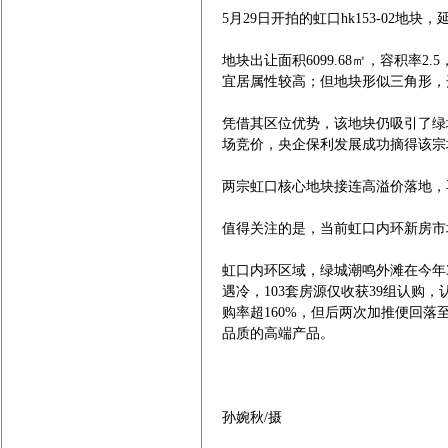
5月29日开拍的虹口hk153-02地
地块出让面积6099.68㎡，容积率
宜居属性较高；但地块形似三角形，
凭借其区位优势，该地块仍吸引了绿
场竞价，央企保利发展成功摘得该宗地，成
两宗虹口核心地块接连高溢价落地，
值得关注的是，当前虹口内环新房市
虹口内环区域，绿城潮鸣外滩在今年3
遇冷，103套房源仅收获39组认购
购率超160%，但后两次加推便回
品质的高端产品。
孙婉秋/摄