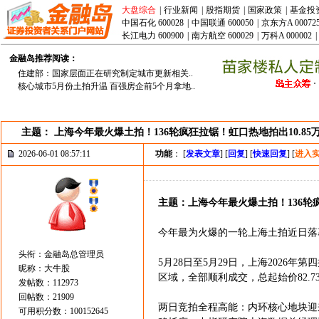
大盘综合
|
行业新闻
|
股指期货
|
国家政策
|
基金投
中国石化 600028
|
中国联通 600050
|
京东方A 00072
长江电力 600900
|
南方航空 600029
|
万科A 000002
|
金融岛推荐阅读：
住建部：国家层面正在研究制定城市更新相关..
核心城市5月份土拍升温 百强房企前5个月拿地..
主题： 上海今年最火爆土拍！136轮疯狂拉锯！虹口热地拍出10.85
2026-06-01 08:57:11
功能
： [
发表文章
] [
回复
] [
快速回复
] [
进入
主题：上海今年最火爆土拍！136轮疯
今年最为火爆的一轮上海土拍近日落
头衔：金融岛总管理员
5月28日至5月29日，上海202
昵称：大牛股
区域，全部顺利成交，总起始价82.7
发帖数：112973
回帖数：21909
两日竞拍全程高能：内环核心地块迎
可用积分数：100152645