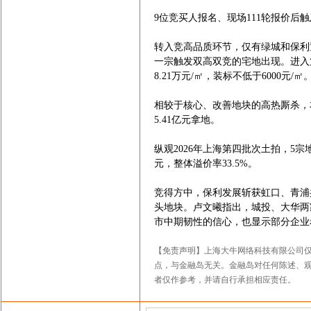
9位竞买人报名、现场111轮报价后触
转入竞高品质环节，仅有绿城和保利
一宗触发双高双竞的宅地出现。进入第
8.21万元/㎡，装标不低于6000元/㎡
相较于核心、改善地块的高热厮杀，本
5.41亿元拿地。
纵观2026年上海第四批次土拍，5宗
元，整体溢价率33.5%。
竞得方中，保利发展斩获虹口、青浦
头地块。卢文曦指出，城投、大华两
市中期韧性的信心，也显示部分企业
【免责声明】上海大牛网络科技有限公司
点，与金融岛无关。金融岛对任何陈述、
者仅作参考，并请自行承担相应责任。