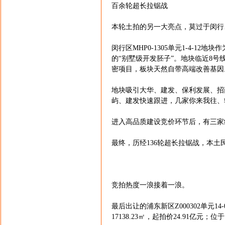
百余轮超长拉锯战
本轮土拍的另一大亮点，莫过于闵行
闵行区MHP0-1305单元1-4-1
的“别墅级开发胚子”。地块临近8
密项目，板块天然自带高端改善基因
地块吸引大华、建发、保利发展、招商
屿、建发快速跟进，几家你来我往、轮
进入高品质建设竞价环节后，有三家
最终，历经136轮超长拉锯战，本土民企
竞拍热度一浪接着一浪。
最后出让的浦东新区Z000302单元1
17138.23㎡，起拍价24.91亿