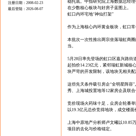
稳托底。中指研究院上海数据总经理
注册日期：2008-02-23
在少数核心板块与好房子蓝图上。
最后登陆：2026-08-07
虹口内环宅地“神仙打架”
作为上海核心内环黄金板块，虹口常
本批次一次性推出两宗坐落瑞虹商圈
当。
5月28日率先登场的虹口区嘉兴路街道h
起拍价14.23亿元，紧邻瑞虹新城
块严苛的开发限制，该地块无相关配
这些先天条件吸引房企“全明星阵容
秀、上海城投置地等12家房企及联
竞价现场火药味十足，众房企轮番举
以19.3亿元总价竞得地块，成交楼面价1
上海中原地产分析师卢文曦以10.8
项目的去化与价格锚定。