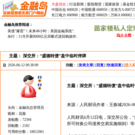
大盘综合
|
行业新闻
|
股指期货
|
国家政策
|
基金投
中国石化 600028
|
中国联通 600050
|
京东方A 00072
长江电力 600900
|
南方航空 600029
|
万科A 000002
|
金融岛推荐阅读：
美债“爆雷”！未来48小时：美国金融系统“..
央行：11月开展8000亿元买断式逆回购操作..
主题： 深交所：“盛德转债”盘中临时停牌
2026-06-12 09:38:09
功能
： [
发表文章
] [
回复
] [
快速回复
] [
进入
主题：深交所：“盛德转债”盘中临时
来源：人民财讯作者：王焕城2026-06-12
头衔：金融岛总管理员
昵称：花脸
人民财讯6月12日电，深交所公告，“
发帖数：72394
所可转换公司债券交易实施细则》等有
回帖数：2182
可用积分数：18012061