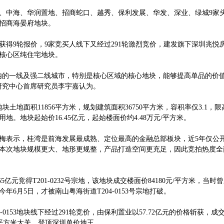
中海、华润置地、招商蛇口、越秀、保利发展、华发、深业、绿城9家
招商海晏府地块。
9轮报价，9家竞买人线下又经过291轮激烈竞价，建发旗下深圳兆悦
核心区纯住宅地块。
的一线及强二线城市，特别是核心区域的核心地块，能够提高单品的价
研究中心首席研究员李宇嘉认为。
块土地面积11856平方米，规划建筑面积36750平方米，容积率仅3.1，限
。地块起始价16.45亿元，起始楼面价约4.48万元/平方米。
表示，桂湾是前海发展最成熟、定位最高的金融总部板块，近5年仅公开
本次地块规模更大、地形更规整，产品打造空间更充足，因此竞拍热度全
5亿元竞得T201-0232号宗地，该地块成交楼面价84180元/平方米，当
6月5日，才被南山粤海街道T204-0153号宗地打破。
0153地块线下经过291轮竞价，由保利置业以57.72亿元的价格斩获，成
元/平方米大关，登顶深圳单价地王。