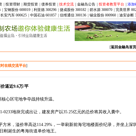
资
|
投资理财
|
期货投资
|
债券投资
|
技术交流
|
金融岛公告
|
投资者教育平台
|
添加
5
|
宝钢股份 600019
|
利亚德 300296
|
捷成股份 300182
|
碧水源 300070
|
完美世界 002
长安汽车 000625
|
中国石油 601857
|
信维通信 300136
|
锡业股份 000960
|
迪安诊断 3
[
返回金融岛首
实时在线交流平台
]
逼近9.6万/平
圳核心区宅地争夺战持续升温。
-0233地块完成出让，建发房产以35.25亿元的总价将其收入囊中。
平方米，溢价率高达114.29%，一举刷新前海宅地楼面价纪录，并坐上深
5日刚诞生的粤海街道单价地王。