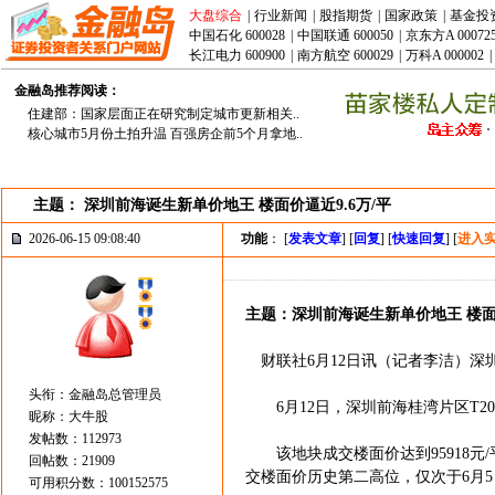
大盘综合
|
行业新闻
|
股指期货
|
国家政策
|
基金投
中国石化 600028
|
中国联通 600050
|
京东方A 00072
长江电力 600900
|
南方航空 600029
|
万科A 000002
|
金融岛推荐阅读：
住建部：国家层面正在研究制定城市更新相关..
核心城市5月份土拍升温 百强房企前5个月拿地..
主题： 深圳前海诞生新单价地王 楼面价逼近9.6万/平
2026-06-15 09:08:40
功能
： [
发表文章
] [
回复
] [
快速回复
] [
进入
主题：深圳前海诞生新单价地王 楼面价
财联社6月12日讯（记者李洁）深
头衔：金融岛总管理员
6月12日，深圳前海桂湾片区T201
昵称：大牛股
发帖数：112973
该地块成交楼面价达到95918元/
回帖数：21909
交楼面价历史第二高位，仅次于6月
可用积分数：100152575