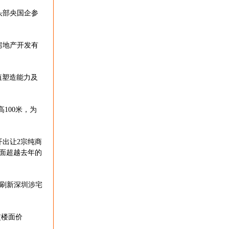
头部央国企参
房地产开发有
值塑造能力及
高100米，为
出让2宗纯商
面超越去年的
时曾刷新深圳涉宅
交楼面价