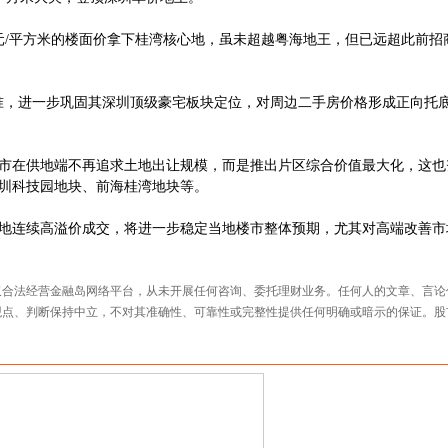
元/平方米的楼面价拿下桂湾核心地，虽未超越粤海地王，但已远超此前招
，进一步巩固其深圳顶级豪宅板块定位，对周边二手房价格形成正向托底
市在供地端不再追求土地出让规模，而是推出片区综合价值最大化，这也
圳科技园地块、前海桂湾地块等。
连续高溢价成交，将进一步稳定当地楼市整体预期，尤其对高端改善市
仅合法经营金融岛网络平台，从未开展任何咨询、委托理财业务。任何人的文章、言论
观点、判断保持中立，不对其准确性、可靠性或完整性提供任何明确或暗示的保证。股