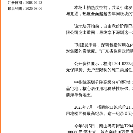
注册日期：2008-02-23
本场土拍热度空前，共吸引建发、
最后登陆：2026-08-06
与竞逐，热度全面超越去年同板块的
该地块开拍前，自由竞价阶段已获得
限公司突出重围，最终拿下深圳这一
“对建发来讲，深耕包括深圳在内
对集团的贡献度。”广东省住房政策
公开资料显示，桂湾T201-0233地
无保障房、无户型限制的纯二类居住用地
中指院深圳分院高级分析师孙红梅
品宅地，核心居住用地稀缺性极强。
前海单价地王。
2025年7月，招商蛇口以总价21.5
用地楼面价最高纪录。这一纪录直到今年
今年6月5日，南山粤海街道T204-
108680元/平方米，首次突破10万