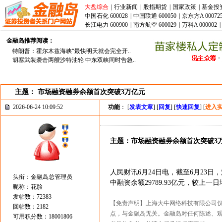
大盘综合
|
行业新闻
|
股指期货
|
国家政策
|
基金投
中国石化 600028
|
中国联通 600050
|
京东方A 00072
长江电力 600900
|
南方航空 600029
|
万科A 000002
|
金融岛推荐阅读：
特朗普：霍尔木兹海峡“最快明天就会完全开..
胡塞武装袭击两艘沙特油轮 中东双峡同时告急..
主题： 市场融资融券余额首次突破3万亿元
2026-06-24 10:09:52
功能
： [
发表文章
] [
回复
] [
快速回复
] [
进入
主题：市场融资融券余额首次突破3
人民财讯6月24日电，截至6月23日，
头衔：金融岛总管理员
中融资余额29789.93亿元，较上一日
昵称：花脸
发帖数：72383
【免责声明】上海大牛网络科技有限公司
回帖数：2182
点，与金融岛无关。金融岛对任何陈述、
可用积分数：18001806