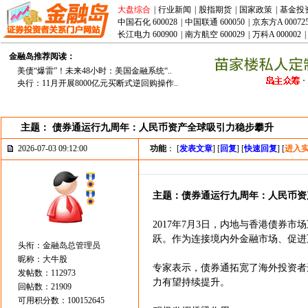
大盘综合
|
行业新闻
|
股指期货
|
国家政策
|
基金投
中国石化 600028
|
中国联通 600050
|
京东方A 00072
长江电力 600900
|
南方航空 600029
|
万科A 000002
|
金融岛推荐阅读：
美债“爆雷”！未来48小时：美国金融系统“..
央行：11月开展8000亿元买断式逆回购操作..
主题： 债券通运行九周年：人民币资产全球吸引力稳步攀升
2026-07-03 09:12:00
功能
： [
发表文章
] [
回复
] [
快速回复
] [
进入
主题：债券通运行九周年：人民币资
2017年7月3日，内地与香港债券
跃。作为连接境内外金融市场、促进
头衔：金融岛总管理员
昵称：大牛股
专家表示，债券通拓宽了海外投资者
发帖数：112973
力有望持续提升。
回帖数：21909
可用积分数：100152645