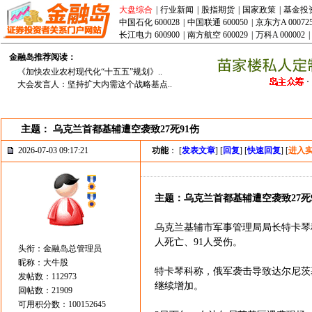
大盘综合
|
行业新闻
|
股指期货
|
国家政策
|
基金投
中国石化 600028
|
中国联通 600050
|
京东方A 00072
长江电力 600900
|
南方航空 600029
|
万科A 000002
|
金融岛推荐阅读：
《加快农业农村现代化“十五五”规划》..
大会发言人：坚持扩大内需这个战略基点..
主题： 乌克兰首都基辅遭空袭致27死91伤
2026-07-03 09:17:21
功能
： [
发表文章
] [
回复
] [
快速回复
] [
进入
主题：乌克兰首都基辅遭空袭致27死
乌克兰基辅市军事管理局局长特卡琴
人死亡、91人受伤。
头衔：金融岛总管理员
昵称：大牛股
特卡琴科称，俄军袭击导致达尔尼茨
发帖数：112973
继续增加。
回帖数：21909
可用积分数：100152645