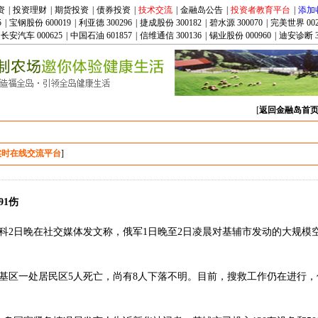
资
|
投资理财
|
期货投资
|
债券投资
|
技术交流
|
金融岛公告
|
投资者教育平台
|
添加
5
|
宝钢股份 600019
|
利亚德 300296
|
捷成股份 300182
|
碧水源 300070
|
完美世界 002
长安汽车 000625
|
中国石油 601857
|
信维通信 300136
|
锡业股份 000960
|
迪安诊断 3
[
返回金融岛首
实时在线交流平台
]
91伤
科2日晚在社交媒体发文称，俄军1日晚至2日凌晨对基辅市发动的大规模空
基区一处居民区5人死亡，尚有8人下落不明。目前，搜救工作仍在进行，