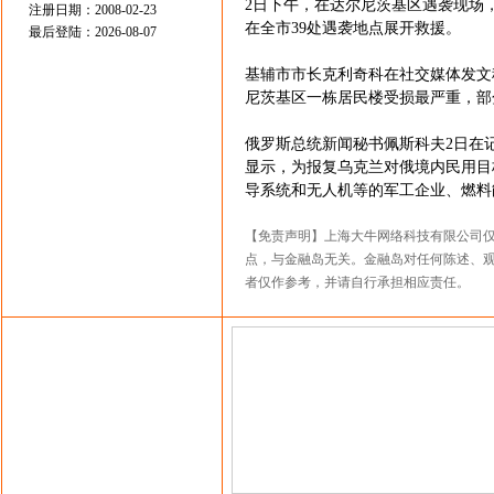
2日下午，在达尔尼茨基区遇袭现场，
注册日期：2008-02-23
在全市39处遇袭地点展开救援。
最后登陆：2026-08-07
基辅市市长克利奇科在社交媒体发文
尼茨基区一栋居民楼受损最严重，部
俄罗斯总统新闻秘书佩斯科夫2日在
显示，为报复乌克兰对俄境内民用目
导系统和无人机等的军工企业、燃料
【免责声明】上海大牛网络科技有限公司
点，与金融岛无关。金融岛对任何陈述、
者仅作参考，并请自行承担相应责任。