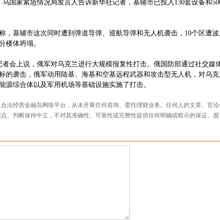
乌国家紧急情况局发言人告诉新华社记者，基辅市已投入130套设备和50
称，基辅市这次同时遭到弹道导弹、巡航导弹和无人机袭击，10个区遭波
分楼体坍塌。
记者会上说，俄军对乌克兰进行大规模报复性打击。俄国防部通过社交媒
标的袭击，俄军动用陆基、海基和空基远程武器和攻击型无人机，对乌克
能源综合体以及军用机场等基础设施实施了打击。
仅合法经营金融岛网络平台，从未开展任何咨询、委托理财业务。任何人的文章、言论
观点、判断保持中立，不对其准确性、可靠性或完整性提供任何明确或暗示的保证。股