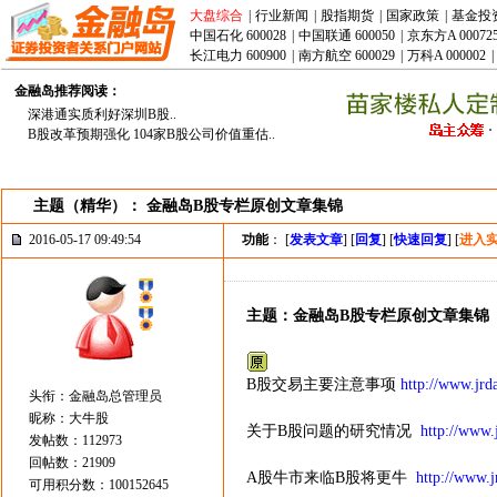
大盘综合
|
行业新闻
|
股指期货
|
国家政策
|
基金投
中国石化 600028
|
中国联通 600050
|
京东方A 00072
长江电力 600900
|
南方航空 600029
|
万科A 000002
|
金融岛推荐阅读：
深港通实质利好深圳B股..
B股改革预期强化 104家B股公司价值重估..
主题（精华）： 金融岛B股专栏原创文章集锦
2016-05-17 09:49:54
功能
： [
发表文章
] [
回复
] [
快速回复
] [
进入
主题：金融岛B股专栏原创文章集锦
B股交易主要注意事项
http://www.jrd
头衔：金融岛总管理员
昵称：大牛股
关于B股问题的研究情况
http://www.
发帖数：112973
回帖数：21909
A股牛市来临B股将更牛
http://www.
可用积分数：100152645