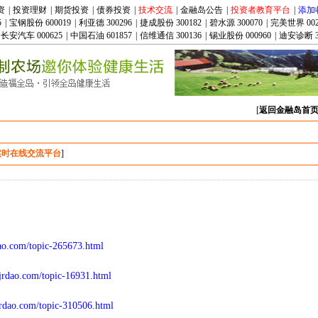
资
|
投资理财
|
期货投资
|
债券投资
|
技术交流
|
金融岛公告
|
投资者教育平台
|
添加
5
|
宝钢股份 600019
|
利亚德 300296
|
捷成股份 300182
|
碧水源 300070
|
完美世界 002
长安汽车 000625
|
中国石油 601857
|
信维通信 300136
|
锡业股份 000960
|
迪安诊断 3
[
返回金融岛首
实时在线交流平台
]
ao.com/topic-265673.html
jrdao.com/topic-16931.html
jrdao.com/topic-310506.html