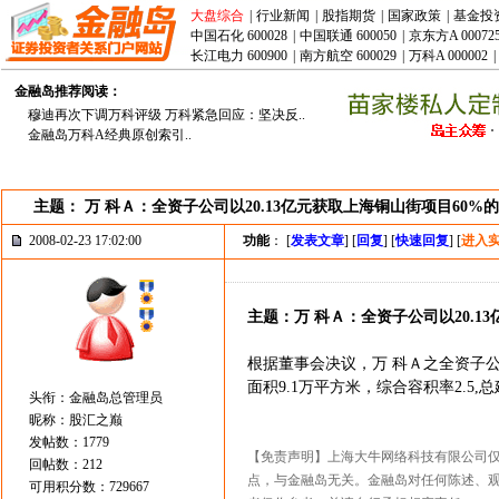
大盘综合
|
行业新闻
|
股指期货
|
国家政策
|
基金投
中国石化 600028
|
中国联通 600050
|
京东方A 00072
长江电力 600900
|
南方航空 600029
|
万科A 000002
|
金融岛推荐阅读：
穆迪再次下调万科评级 万科紧急回应：坚决反..
金融岛万科A经典原创索引..
主题： 万 科Ａ：全资子公司以20.13亿元获取上海铜山街项目60%
2008-02-23 17:02:00
功能
： [
发表文章
] [
回复
] [
快速回复
] [
进入
主题：万 科Ａ：全资子公司以20.1
根据董事会决议，万 科Ａ之全资子公
面积9.1万平方米，综合容积率2.5,
头衔：金融岛总管理员
昵称：股汇之巅
发帖数：1779
【免责声明】上海大牛网络科技有限公司
回帖数：212
点，与金融岛无关。金融岛对任何陈述、
可用积分数：729667