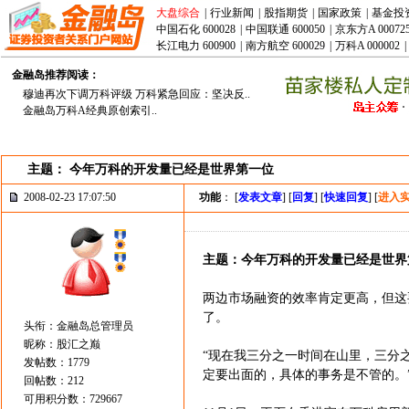
大盘综合
|
行业新闻
|
股指期货
|
国家政策
|
基金投
中国石化 600028
|
中国联通 600050
|
京东方A 00072
长江电力 600900
|
南方航空 600029
|
万科A 000002
|
金融岛推荐阅读：
穆迪再次下调万科评级 万科紧急回应：坚决反..
金融岛万科A经典原创索引..
主题： 今年万科的开发量已经是世界第一位
2008-02-23 17:07:50
功能
： [
发表文章
] [
回复
] [
快速回复
] [
进入
主题：今年万科的开发量已经是世界
两边市场融资的效率肯定更高，但这
了。
头衔：金融岛总管理员
昵称：股汇之巅
“现在我三分之一时间在山里，三分
发帖数：1779
定要出面的，具体的事务是不管的。
回帖数：212
可用积分数：729667