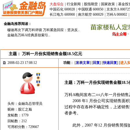
大盘综合
|
行业新闻
|
股指期货
|
国家政策
|
基金投
中国石化 600028
|
中国联通 600050
|
京东方A 00072
长江电力 600900
|
南方航空 600029
|
万科A 000002
|
金融岛推荐阅读：
穆迪再次下调万科评级 万科紧急回应：坚决反..
金融岛万科A经典原创索引..
主题： 万科一月份实现销售金额18.5亿元
2008-02-23 17:08:12
功能
： [
发表文章
] [
回复
] [
快速回复
] [
进入
主题：万科一月份实现销售金额18.5
万科A晚间发布二○○八年一月份销
2008 年1 月份公司实现销售面积23
头衔：金融岛总管理员
过程中存在各种不确定性，上述销售
昵称：股汇之巅
者参考。
发帖数：1779
回帖数：212
此外，2007 年12 月份销售简
可用积分数：729667