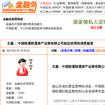
大盘综合
|
行业新闻
|
股指期货
|
国家政策
|
基金投
中国石化 600028
|
中国联通 600050
|
京东方A 00072
长江电力 600900
|
南方航空 600029
|
万科A 000002
|
金融岛推荐阅读：
金融岛中国联通经典原创索引..
中国联通：子公司联通创投拟与腾讯创投新设..
主题： 中国联通联通资产运营有限公司副总经理张清贵被查
2023-06-30 19:56:42
功能
： [
发表文章
] [
回复
] [
快速回复
] [
进入
主题：中国联通联通资产运营有限公
头衔：金融岛总管理员
据山东省纪委监委网站消息，中国联
昵称：花脸
国联通纪检监察组和山东省淄博市监
发帖数：72383
回帖数：2182
【免责声明】上海大牛网络科技有限公司
可用积分数：18001811