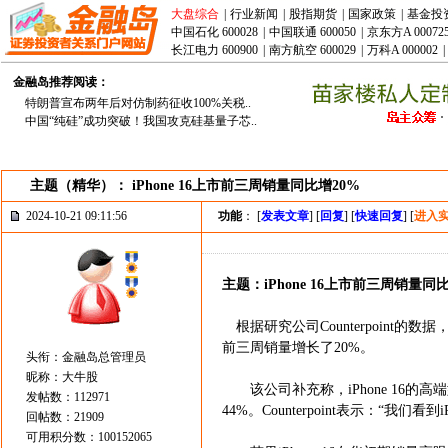
大盘综合
|
行业新闻
|
股指期货
|
国家政策
|
基金投
中国石化 600028
|
中国联通 600050
|
京东方A 00072
长江电力 600900
|
南方航空 600029
|
万科A 000002
|
金融岛推荐阅读：
特朗普宣布两年后对仿制药征收100%关税..
中国“纯硅”成功突破！我国攻克硅基量子芯..
主题（精华）： iPhone 16上市前三周销量同比增20%
2024-10-21 09:11:56
功能
： [
发表文章
] [
回复
] [
快速回复
] [
进入
主题：iPhone 16上市前三周销量同
根据研究公司Counterpoint的数
前三周销量增长了20%。
头衔：金融岛总管理员
昵称：大牛股
该公司补充称，iPhone 16的高端
发帖数：112971
44%。Counterpoint表示：“我们
回帖数：21909
可用积分数：100152065