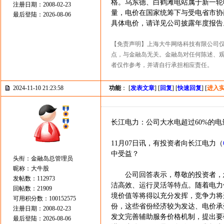
格。乌东德、白鹤滩电站属于新一轮
注册日期：2008-02-23
量，电价在国家统筹下与受电省市协
最后登陆：2026-08-06
具体电价，请详见公司披露年度报告
【免责声明】上海大牛网络科技有限公司
点，与金融岛无关。金融岛对任何陈述、
者仅作参考，并请自行承担相应责任。
2024-11-10 21:23:58
功能
： [
发表文章
] [
回复
] [
快速回复
] [
进入
长江电力：公司大水电超过60%的
11月07日讯，有投资者向长江电力（
中受益？
头衔：金融岛总管理员
昵称：大牛股
公司回答表示，尊敬的投资者，您
发帖数：112973
洁高效、运行灵活等特点。随着电力
回帖数：21909
境价值等将得以充分发挥，竞争力将
可用积分数：100152575
份，这些省份经济较为发达、电价承
注册日期：2008-02-23
发文完善辅助服务价格机制，提出要
最后登陆：2026-08-06