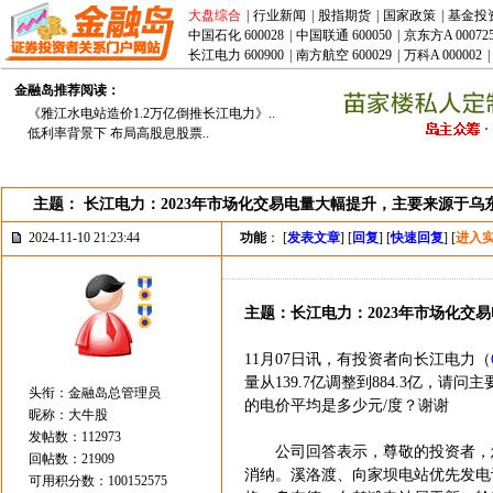
大盘综合
|
行业新闻
|
股指期货
|
国家政策
|
基金投
中国石化 600028
|
中国联通 600050
|
京东方A 00072
长江电力 600900
|
南方航空 600029
|
万科A 000002
|
金融岛推荐阅读：
《雅江水电站造价1.2万亿倒推长江电力》..
低利率背景下 布局高股息股票..
主题： 长江电力：2023年市场化交易电量大幅提升，主要来源于
2024-11-10 21:23:44
功能
： [
发表文章
] [
回复
] [
快速回复
] [
进入
主题：长江电力：2023年市场化
11月07日讯，有投资者向长江电力（
量从139.7亿调整到884.3亿
头衔：金融岛总管理员
的电价平均是多少元/度？谢谢
昵称：大牛股
发帖数：112973
公司回答表示，尊敬的投资者，您
回帖数：21909
消纳。溪洛渡、向家坝电站优先发电
可用积分数：100152575