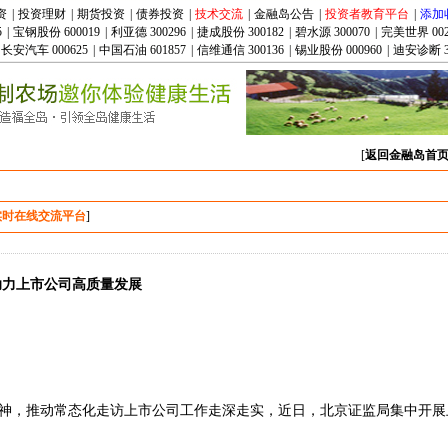
资
|
投资理财
|
期货投资
|
债券投资
|
技术交流
|
金融岛公告
|
投资者教育平台
|
添加
5
|
宝钢股份 600019
|
利亚德 300296
|
捷成股份 300182
|
碧水源 300070
|
完美世界 002
长安汽车 000625
|
中国石油 601857
|
信维通信 300136
|
锡业股份 000960
|
迪安诊断 3
[
返回金融岛首
实时在线交流平台
]
助力上市公司高质量发展
神，推动常态化走访上市公司工作走深走实，近日，北京证监局集中开展