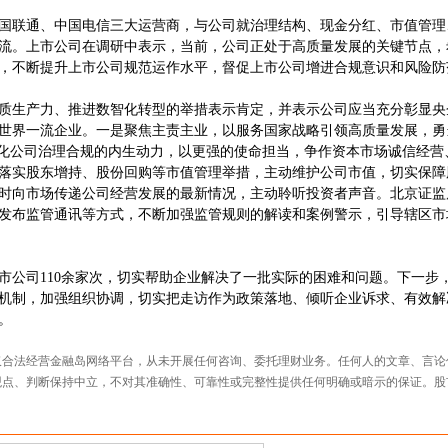
国联通、中国电信三大运营商，与公司就治理结构、现金分红、市值管理
流。上市公司在调研中表示，当前，公司正处于高质量发展的关键节点，
，不断提升上市公司规范运作水平，督促上市公司增进合规意识和风险防
质生产力、推进数智化转型的举措表示肯定，并表示公司应当充分彰显央
世界一流企业。一是聚焦主责主业，以服务国家战略引领高质量发展，勇
强化公司治理合规的内生动力，以更强的使命担当，争作资本市场诚信经营
落实股东增持、股份回购等市值管理举措，主动维护公司市值，切实保障
时向市场传递公司经营发展的最新情况，主动聆听投资者声音。北京证监
发布监管通讯等方式，不断加强监管规则的解读和案例警示，引导辖区市
市公司110余家次，切实帮助企业解决了一批实际的困难和问题。下一步
机制，加强组织协调，切实把走访作为政策落地、倾听企业诉求、有效解
。
仅合法经营金融岛网络平台，从未开展任何咨询、委托理财业务。任何人的文章、言论
观点、判断保持中立，不对其准确性、可靠性或完整性提供任何明确或暗示的保证。股