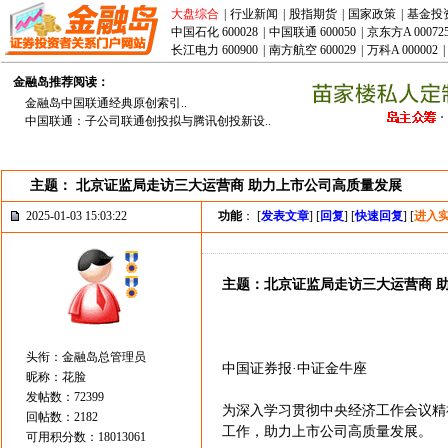
大盘综合
|
行业新闻
|
股指期货
|
国家政策
|
基金投
中国石化 600028
|
中国联通 600050
|
京东方A 00072
长江电力 600900
|
南方航空 600029
|
万科A 000002
|
金融岛推荐阅读：
金融岛中国联通经典原创索引..
中国联通：子公司联通创投拟与腾讯创投新设..
主题： 北京证监局走访三大运营商 助力上市公司高质量发展
2025-01-03 15:03:22
功能
： [
发表文章
] [
回复
] [
快速回复
] [
进入
主题：北京证监局走访三大运营商 
头衔：金融岛总管理员
中国证券报·中证金牛座
昵称：花脸
发帖数：72399
为深入学习贯彻中央经济工作会议精
回帖数：2182
工作，助力上市公司高质量发展。
可用积分数：18013061