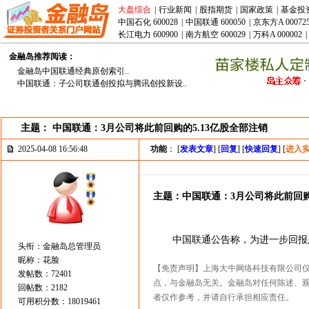
大盘综合
|
行业新闻
|
股指期货
|
国家政策
|
基金投
中国石化 600028
|
中国联通 600050
|
京东方A 00072
长江电力 600900
|
南方航空 600029
|
万科A 000002
|
金融岛推荐阅读：
金融岛中国联通经典原创索引..
中国联通：子公司联通创投拟与腾讯创投新设..
主题： 中国联通：3月公司将此前回购的5.13亿股全部注销
2025-04-08 16:56:48
功能
： [
发表文章
] [
回复
] [
快速回复
] [
进入
主题：中国联通：3月公司将此前回购
中国联通公告称，为进一步回报股东，
头衔：金融岛总管理员
昵称：花脸
【免责声明】上海大牛网络科技有限公司
发帖数：72401
点，与金融岛无关。金融岛对任何陈述、
回帖数：2182
者仅作参考，并请自行承担相应责任。
可用积分数：18019461