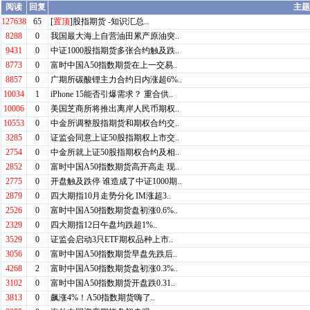
阅读
回复
主题
127638
65
[
置顶
]
股指期货 -知识汇总..
8288
0
我国最大海上自营油田累产原油突..
9431
0
中证1000股指期货多张合约触及跌..
8773
0
富时中国A50指数期货在上一交易..
8857
0
广期所碳酸锂主力合约日内涨超6%..
10034
1
iPhone 15能否引爆需求？ 重合供..
10006
0
美国芝商所将推出离岸人民币期权..
10553
0
中金所调整股指期货和期权合约交..
3285
0
证监会同意上证50股指期权上市交..
2754
0
中金所就上证50股指期权合约及相..
2852
0
富时中国A50指数期货高开高走 现..
2775
0
开盘触及跌停 谁造成了中证1000期..
2879
0
四大期指10月走势分化 IM涨超3..
2526
0
富时中国A50指数期货盘初涨0.6%..
2329
0
四大期指12日午盘均跌超1%..
3529
0
证监会启动3只ETF期权品种上市..
3056
0
富时中国A50指数期货早盘先跌后..
4268
2
富时中国A50指数期货盘初涨0.3%..
3102
0
富时中国A50指数期货开盘跌0.31..
3813
0
飙涨4%！A50指数期货嗨了..