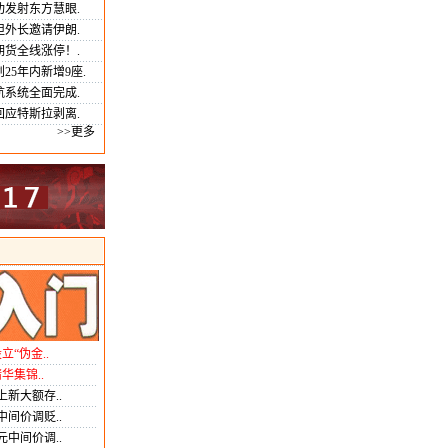
功发射东方慧眼.
坦外长邀请伊朗.
期货全线涨停！.
25年内新增9座.
航系统全面完成.
回应特斯拉剥离.
>>更多
“伪金..
华集锦..
新大额存..
中间价调贬..
元中间价调..