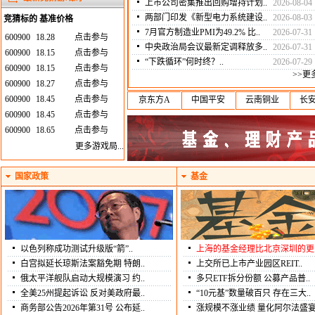
上市公司密集推出回购增持计划..
2026-08-04
两部门印发《新型电力系统建设..
2026-08-03
竞猜标的 基准价格
7月官方制造业PMI为49.2% 比..
2026-07-31
600900
18.28
点击参与
中央政治局会议最新定调释放多..
2026-07-31
600900
18.15
点击参与
“下跌循环”何时终？..
2026-07-29
600900
18.15
点击参与
>>更
600900
18.27
点击参与
600900
18.45
点击参与
京东方A
中国平安
云南铜业
长
600900
18.45
点击参与
600900
18.65
点击参与
更多游戏局...
国家政策
基金
以色列称成功测试升级版“箭”..
上海的基金经理比北京深圳的更.
白宫拟延长琼斯法案豁免期 特朗..
上交所已上市产业园区REIT..
俄太平洋舰队启动大规模演习 约..
多只ETF拆分份额 公募产品普..
全美25州提起诉讼 反对美政府最..
“10元基”数量破百只 存在三大..
商务部公告2026年第31号 公布延..
涨规模不涨业绩 量化阿尔法盛宴.