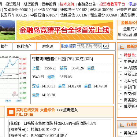
资
|
投资理财
|
期货投资
|
债券投资
|
技术交流
|
金融岛公告
|
投资者教育平台
|
添加
5
|
宝钢股份 600019
|
利亚德 300296
|
捷成股份 300182
|
碧水源 300070
|
完美世界 002
长安汽车 000625
|
中国石油 601857
|
信维通信 300136
|
锡业股份 000960
|
迪安诊断 3
金融岛公
金融岛V
融岛运营团队
股票搜索
商银行
保利地产
碧水源
最新
特朗普
行情明细查看:
[
上证
][
沪B
] [
深成
][
深B
]
中央政
上证:
3556.23
最高
3576.26
最低
年内硫
马斯克
3540.55
最新
3555.06
北斗导
深成:
14188.51
最高
14312.00
最低
14149.50
两部门
外交部
最新
14198.30
商务部公
俄罗斯
实时在线交流 大盘综合
>>>点击进入
[花脸]： 日韩股市集体收跌 韩国KOSPI指数收跌4.59%
行业
[随便股民]： 挂着3.48 买不到了
英伟达急
[随便股民]： 但300070突然也止跌了