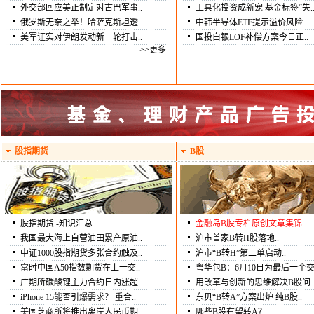
外交部回应美正制定对古巴军事..
工具化投资成新宠 基金标签“失.
俄罗斯无奈之举！哈萨克斯坦透..
中韩半导体ETF提示溢价风险..
美军证实对伊朗发动新一轮打击..
国投白银LOF补偿方案今日正..
>>更多
股指期货
B股
股指期货 -知识汇总..
金融岛B股专栏原创文章集锦..
我国最大海上自营油田累产原油..
沪市首家B转H股落地..
中证1000股指期货多张合约触及..
沪市“B转H”第二单启动..
富时中国A50指数期货在上一交..
粤华包B：6月10日为最后一个交.
广期所碳酸锂主力合约日内涨超..
用改革与创新的思维解决B股问.
iPhone 15能否引爆需求？ 重合..
东贝“B转A”方案出炉 纯B股..
美国芝商所将推出离岸人民币期..
哪些B股有望转A？..