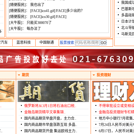
我国成
[随便股民]： 我也出了
巴基斯
[随便股民]： [FACE]ico41.gif[/FACE]多少出的？
多晶硅
[随便股民]： [FACE]ico30.gif[/FACE]
日本计划
[大牛股]： 只能买300070了
北斗导
[大牛股]： 每办法了
多
马斯克
[大牛股]： [FACE]ico28.gif[/FACE]60048 出早了
[大牛股]： 很好
安汽车
蓝思科技
中国联通
股票搜索
[大牛股]： 地产先拉
[大牛股]： [FACE]ico10.gif[/FACE]600048 拉了
[大牛股]： 一直守住了
[大牛股]： 第二笔好像不好买了
[大牛股]： NND
期货
投资理财
[大牛股]： 昨天等的3.48 还是到了
[大牛股]： 分批接
[大牛股]： 我3.48 接了一点
[大牛股]： 3.4 有点难度吧
[大牛股]： [FACE]ico41.gif[/FACE]
.
俄罗斯将从3月1日将石油出口税..
不得审批设立或变相设立
[乐土]： 下次等3.40
金融岛期货精华文章集锦..
金融岛投资理财专栏精
[乐土]： 妈的，还是出手早了，3.50接了点
[大牛股]： 没有接全部
国内商品期货早盘开盘，主力合..
地方中小银行7月密集上
[大牛股]： 我也回接了一些
国内商品期市早盘涨跌互现 多晶..
7月24日人民币对美元
[随便股民]： 买一笔
.
国内商品期货开盘 集运欧线主力..
6月17日，人民币对美