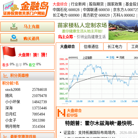
大盘综合
|
行业新闻
|
股指期货
|
国家政策
|
基金投
中国石化 600028
|
中国联通 600050
|
京东方A 00072
长江电力 600900
|
南方航空 600029
|
万科A 000002
|
大盘综合
信维通信
长江电力
工
猜！
猜！
大盘猜！
0%
0%
0%
看多
看平
看空
积分英雄榜
积分前7名
stock2008
25784618
随风
21079478
小小环保
14842739
深海
13755446
大盘综合
日月红
7095494
小女子
5913390
特朗普：霍尔木兹海峡“最快明..
明月明年
3514504
证监会：支持拓展国际布局境内..
2026-08-04
最新竞猜游戏局