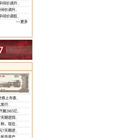
中间价调升..
间价调升..
中间价调贬..
>>更多
券上市表..
发行..
2065亿..
天期逆回..
称，现在..
元7天期逆..
民币资产..