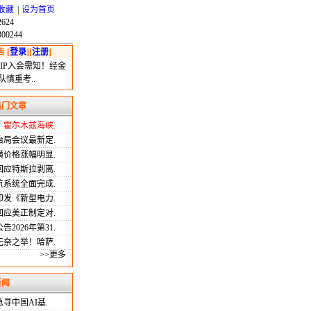
收藏
|
设为首页
624
00244
告
[
登录
][
注册
]
IP入会需知！经金
慎重考..
热门文章
：霍尔木兹海峡.
治局会议最新定.
磺价格涨幅明显.
回应特斯拉剥离.
航系统全面完成.
印发《新型电力.
回应美正制定对.
告2026年第31.
无奈之举！哈萨.
>>更多
新闻
寻中国AI基.