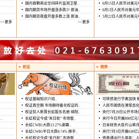
[随便股民]： 每跌一点
.
国内首颗商业空间碎片监测卫星..
6月15日人民币对美元
[随便股民]： 接下来
国内期货市场开盘涨多跌少 原油..
6月1日人民币对美元中
[随便股民]： 我买了第一笔了
国内期货夜盘开盘多数上涨 原油..
5月22日人民币对美元
[随便股民]： 你们扫货了嘛？
>>更多
>>更多
[随便股民]： 3.48 到了
权证
债券
权证基础知识介绍..
可转债发行节奏加快 新
权证真空期 市场期待备兑权证的..
人民币国债在港常态化
权证狂人新晋长虹股东名册 绵阳..
央行7月29日公开市场开展
.
长虹权证今成“末日轮” 市场暂..
央行今日开展890亿元7
.
长虹CWB1大跌13.27%谢幕..
日本财务大臣片山皋月
长虹CWB1半日大跌8.74% 换手..
央行7月3日开展630亿
长虹权证今成“末日轮” 市场暂..
债券通运行九周年：人